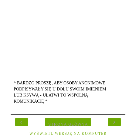
* BARDZO PROSZĘ, ABY OSOBY ANONIMOWE
PODPISYWAŁY SIĘ U DOŁU SWOIM IMIENIEM
LUB KSYWĄ - UŁATWI TO WSPÓLNĄ
KOMUNIKACJĘ *
‹
›
STRONA GŁÓWNA
WYŚWIETL WERSJĘ NA KOMPUTER