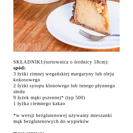
SKŁADNIKI:(tortownica o średnicy 18cm):
spód:
3 łyżki zimnej wegańskiej margaryny lub oleju
kokosowego
2 łyżki syropu klonowego lub innego płynnego
słodu
9 łyżek mąki pszennej* (typ 500)
1 łyżka ciemnego kakao
*w wersji bezglutenowej używamy mieszanki
mąk bezglutenowych do wypieków