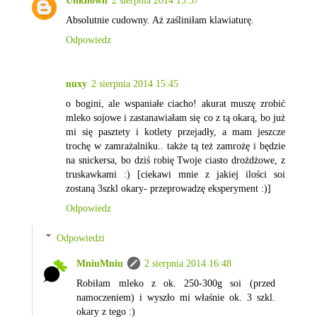
Unknown
2 sierpnia 2014 15:37
Absolutnie cudowny. Aż zaśliniłam klawiaturę.
Odpowiedz
nuxy
2 sierpnia 2014 15:45
o bogini, ale wspaniałe ciacho! akurat muszę zrobić
mleko sojowe i zastanawiałam się co z tą okarą, bo już
mi się pasztety i kotlety przejadły, a mam jeszcze
trochę w zamrażalniku.. także tą też zamrożę i będzie
na snickersa, bo dziś robię Twoje ciasto drożdżowe, z
truskawkami :) [ciekawi mnie z jakiej ilości soi
zostaną 3szkl okary- przeprowadzę eksperyment :)]
Odpowiedz
Odpowiedzi
MniuMniu
2 sierpnia 2014 16:48
Robiłam mleko z ok. 250-300g soi (przed
namoczeniem) i wyszło mi właśnie ok. 3 szkl.
okary z tego :)