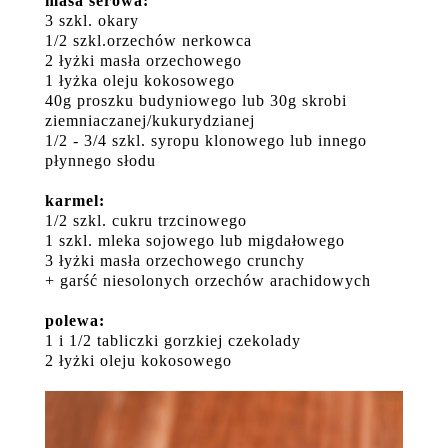
masa serowa:
3 szkl. okary
1/2 szkl.orzechów nerkowca
2 łyżki masła orzechowego
1 łyżka oleju kokosowego
40g proszku budyniowego lub 30g skrobi
ziemniaczanej/kukurydzianej
1/2 - 3/4 szkl. syropu klonowego lub innego
płynnego słodu
karmel:
1/2 szkl. cukru trzcinowego
1 szkl. mleka sojowego lub migdałowego
3 łyżki masła orzechowego crunchy
+ garść niesolonych orzechów arachidowych
polewa:
1 i 1/2 tabliczki gorzkiej czekolady
2 łyżki oleju kokosowego