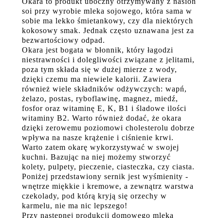
Okara to produkt uboczny otrzymywany z nasion
soi przy wyrobie mleka sojowego, która sama w
sobie ma lekko śmietankowy, czy dla niektórych
kokosowy smak. Jednak często uznawana jest za
bezwartościowy odpad.
Okara jest bogata w błonnik, który łagodzi
niestrawności i dolegliwości związane z jelitami,
poza tym składa się w dużej mierze z wody,
dzięki czemu ma niewiele kalorii. Zawiera
również wiele składników odżywczych: wapń,
żelazo, postas, ryboflawinę, magnez, miedź,
fosfor oraz witaminę E, K, B1 i śladowe ilości
witaminy B2. Warto również dodać, że okara
dzięki zerowemu poziomowi cholesterolu dobrze
wpływa na nasze krążenie i ciśnienie krwi.
Warto zatem okarę wykorzystywać w swojej
kuchni. Bazując na niej możemy stworzyć
kolety, pulpety, pieczenie, ciasteczka, czy ciasta.
Poniżej przedstawiony sernik jest wyśmienity -
wnętrze miękkie i kremowe, a zewnątrz warstwa
czekolady, pod którą kryją się orzechy w
karmelu, nie ma nic lepszego!
Przy następnej produkcji domowego mleka