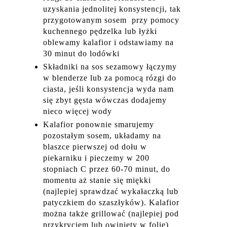
uzyskania jednolitej konsystencji, tak
przygotowanym sosem przy pomocy
kuchennego pędzelka lub łyżki
oblewamy kalafior i odstawiamy na
30 minut do lodówki
Składniki na sos sezamowy łączymy
w blenderze lub za pomocą rózgi do
ciasta, jeśli konsystencja wyda nam
się zbyt gęsta wówczas dodajemy
nieco więcej wody
Kalafior ponownie smarujemy
pozostałym sosem, układamy na
blaszce pierwszej od dołu w
piekarniku i pieczemy w 200
stopniach C przez 60-70 minut, do
momentu aż stanie się miękki
(najlepiej sprawdzać wykałaczką lub
patyczkiem do szaszłyków). Kalafior
można także grillować (najlepiej pod
przykryciem lub owinięty w folię)