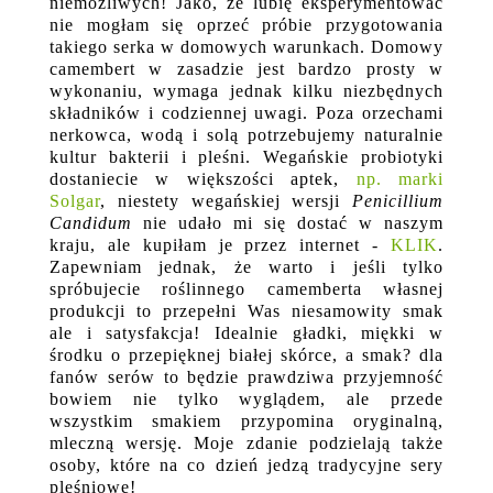
niemożliwych! Jako, że lubię eksperymentować
nie mogłam się oprzeć próbie przygotowania
takiego serka w domowych warunkach. Domowy
camembert w zasadzie jest bardzo prosty w
wykonaniu, wymaga jednak kilku niezbędnych
składników i codziennej uwagi. Poza orzechami
nerkowca, wodą i solą potrzebujemy naturalnie
kultur bakterii i pleśni. Wegańskie probiotyki
dostaniecie w większości aptek,
np. marki
Solgar
, niestety wegańskiej wersji
Penicillium
Candidum
nie udało mi się dostać w naszym
kraju, ale kupiłam je przez internet -
KLIK
.
Zapewniam jednak, że warto i jeśli tylko
spróbujecie roślinnego camemberta własnej
produkcji to przepełni Was niesamowity smak
ale i satysfakcja! Idealnie gładki, miękki w
środku o przepięknej białej skórce, a smak? dla
fanów serów to będzie prawdziwa przyjemność
bowiem nie tylko wyglądem, ale przede
wszystkim smakiem przypomina oryginalną,
mleczną wersję. Moje zdanie podzielają także
osoby, które na co dzień jedzą tradycyjne sery
pleśniowe!