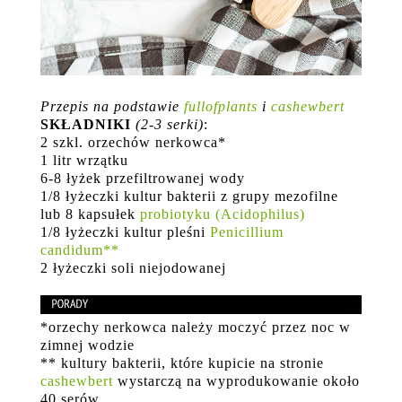
Przepis na podstawie
fullofplants
i
cashewbert
SKŁADNIKI
(2-3 serki)
:
2 szkl. orzechów nerkowca*
1 litr wrzątku
6-8 łyżek przefiltrowanej wody
1/8 łyżeczki kultur bakterii z grupy mezofilne
lub 8 kapsułek
probiotyku (Acidophilus)
1/8 łyżeczki kultur pleśni
Penicillium
candidum**
2 łyżeczki soli niejodowanej
*orzechy nerkowca należy moczyć przez noc w
zimnej wodzie
** kultury bakterii, które kupicie na stronie
cashewbert
wystarczą na wyprodukowanie około
40 serów