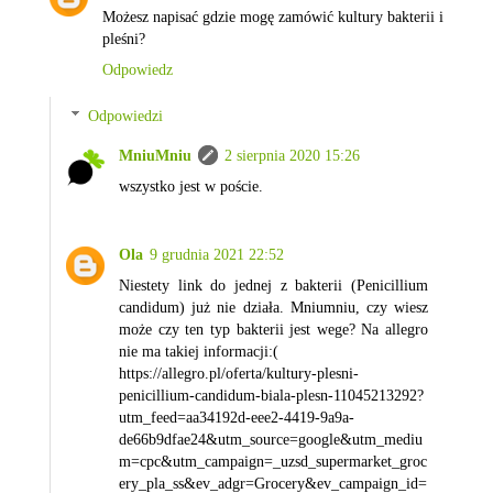
Możesz napisać gdzie mogę zamówić kultury bakterii i
pleśni?
Odpowiedz
Odpowiedzi
MniuMniu
2 sierpnia 2020 15:26
wszystko jest w poście.
Ola
9 grudnia 2021 22:52
Niestety link do jednej z bakterii (Penicillium
candidum) już nie działa. Mniumniu, czy wiesz
może czy ten typ bakterii jest wege? Na allegro
nie ma takiej informacji:(
https://allegro.pl/oferta/kultury-plesni-
penicillium-candidum-biala-plesn-11045213292?
utm_feed=aa34192d-eee2-4419-9a9a-
de66b9dfae24&utm_source=google&utm_mediu
m=cpc&utm_campaign=_uzsd_supermarket_groc
ery_pla_ss&ev_adgr=Grocery&ev_campaign_id=