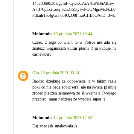
14328369538&gclid=CjwKCAiA78aNBhAlEiw
A7B76p3z2Eocj_K5sGS5tyfwPQQMgnMxNzD7
PdkuhTac4gGnh0bIQzQ8FfxoCHB8QAvD_BwE
Mniumniu
10 grudnia 2021 19:44
Cześć, z tego co wiem to w Polsce nie uda się
znaleźć wegańskich kultur pleśni :( ja kupuje na
cashewbert
Ola
12 grudnia 2021 00:14
Bardzo dziękuję za odpowiedź :) w takim razie
póki co nie będę robić sera, ale na święta planuję
zrobić pieczeń seitanową ze śliwkami z Twojego
przepisu, mam nadzieję że wyjdzie super :)
Mniumniu
12 grudnia 2021 17:52
Daj znac jak smakowała ;)