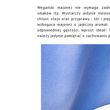
Wegański majonez nie wymaga żadny
smaków itp. Wystarczy jedynie niesło
chlust oleju oraz przyprawy - sól i p
wzbogaca majonez o jajeczny aromat. P
odpowiedniej gęstości, wprost ideał! 
należy jedynie pamiętać o zachowaniu pr