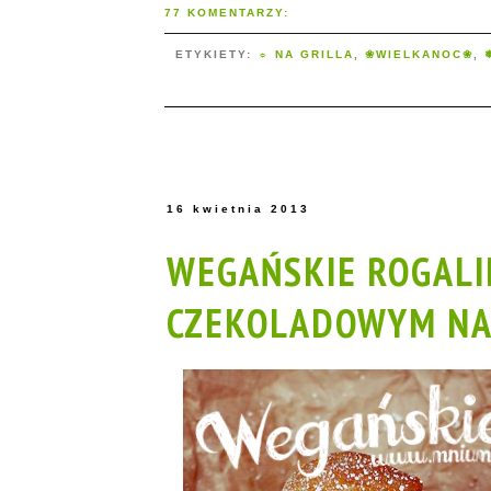
77 KOMENTARZY:
ETYKIETY:
☼ NA GRILLA
,
❀WIELKANOC❀
,
16 kwietnia 2013
WEGAŃSKIE ROGALI
CZEKOLADOWYM NA