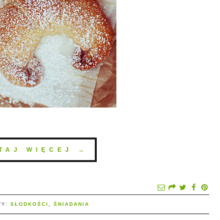
TAJ WIĘCEJ →
TY:
SŁODKOŚCI
,
ŚNIADANIA