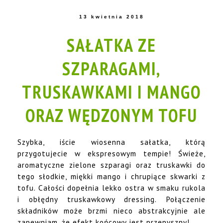
13 kwietnia 2018
SAŁATKA ZE
SZPARAGAMI,
TRUSKAWKAMI I MANGO
ORAZ WĘDZONYM TOFU
Szybka, iście wiosenna sałatka, którą
przygotujecie w ekspresowym tempie! Świeże,
aromatyczne zielone szparagi oraz truskawki do
tego słodkie, miękki mango i chrupiące skwarki z
tofu. Całości dopełnia lekko ostra w smaku rukola
i obłędny truskawkowy dressing. Połączenie
składników może brzmi nieco abstrakcyjnie ale
zapewniam, że efekt końcowy jest przepyszny!