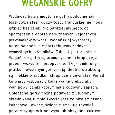
WEGAŃSKIE GOFRY
Wydawać by się mogło, że gofry podobnie jak
biszkopt, naleśniki, czy tosty francuskie nie mogą
istnieć bez jajek. Nic bardziej mylnego, do
sporządzenia dobrze nam znanych "jajecznych"
przysmaków w wersji wegańskiej wystarczy
odrobina chęci, nie potrzebujemy żadnych
wymyślnych składników. Tak też jest z goframi.
Wegańskie gofry są aromatyczne i chrupiące, a
przede wszystkim przepyszne. Dzięki zmielonym
płatkom owsianym gofry mają idealną strukturą,
są miękkie w środku i chrupiące z zewnątrz. Ponad
to warto wzbogacić takie wafle o ekstrakt
waniliowy, dzięki którym mają cudowny zapach.
Upieczone gofry można podawać z ulubionymi
składnikami, u mnie zwykle jest to bita śmietana
kokosowa i owoce, świetnie smakują również
polane syropem klonowym lub obsypane cukrem