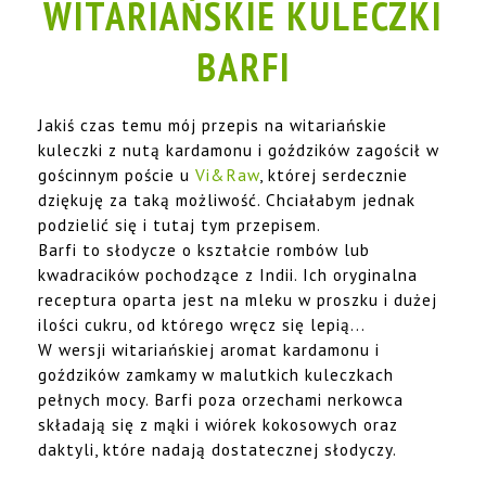
WITARIAŃSKIE KULECZKI
BARFI
Jakiś czas temu mój przepis na witariańskie
kuleczki z nutą kardamonu i goździków zagościł w
gościnnym poście u
Vi&Raw
, której serdecznie
dziękuję za taką możliwość. Chciałabym jednak
podzielić się i tutaj tym przepisem.
Barfi to słodycze o kształcie rombów lub
kwadracików pochodzące z Indii. Ich oryginalna
receptura oparta jest na mleku w proszku i dużej
ilości cukru, od którego wręcz się lepią...
W wersji witariańskiej aromat kardamonu i
goździków zamkamy w malutkich kuleczkach
pełnych mocy. Barfi poza orzechami nerkowca
składają się z mąki i wiórek kokosowych oraz
daktyli, które nadają dostatecznej słodyczy.