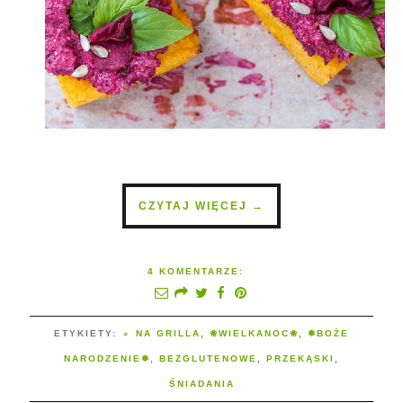
CZYTAJ WIĘCEJ →
4 KOMENTARZE:
ETYKIETY:
☼ NA GRILLA
,
❀WIELKANOC❀
,
❅BOŻE
NARODZENIE❅
,
BEZGLUTENOWE
,
PRZEKĄSKI
,
ŚNIADANIA