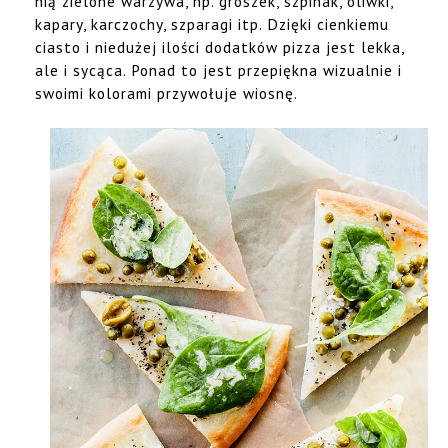
nią zielone warzywa, np. groszek, szpinak, oliwki,
kapary, karczochy, szparagi itp. Dzięki cienkiemu
ciasto i niedużej ilości dodatków pizza jest lekka,
ale i sycąca. Ponad to jest przepiękna wizualnie i
swoimi kolorami przywołuje wiosnę.