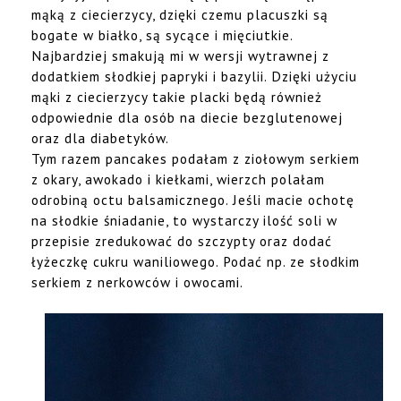
mąką z ciecierzycy, dzięki czemu placuszki są
bogate w białko, są sycące i mięciutkie.
Najbardziej smakują mi w wersji wytrawnej z
dodatkiem słodkiej papryki i bazylii. Dzięki użyciu
mąki z ciecierzycy takie placki będą również
odpowiednie dla osób na diecie bezglutenowej
oraz dla diabetyków.
Tym razem pancakes podałam z ziołowym serkiem
z okary, awokado i kiełkami, wierzch polałam
odrobiną octu balsamicznego. Jeśli macie ochotę
na słodkie śniadanie, to wystarczy ilość soli w
przepisie zredukować do szczypty oraz dodać
łyżeczkę cukru waniliowego. Podać np. ze słodkim
serkiem z nerkowców i owocami.