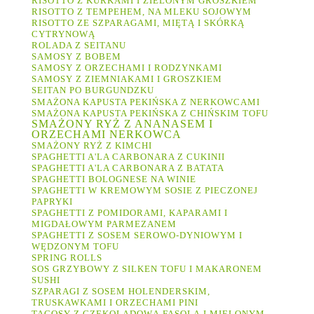
RISOTTO Z KURKAMI I ZIELONYM GROSZKIEM
RISOTTO Z TEMPEHEM, NA MLEKU SOJOWYM
RISOTTO ZE SZPARAGAMI, MIĘTĄ I SKÓRKĄ
CYTRYNOWĄ
ROLADA Z SEITANU
SAMOSY Z BOBEM
SAMOSY Z ORZECHAMI I RODZYNKAMI
SAMOSY Z ZIEMNIAKAMI I GROSZKIEM
SEITAN PO BURGUNDZKU
SMAŻONA KAPUSTA PEKIŃSKA Z NERKOWCAMI
SMAŻONA KAPUSTA PEKIŃSKA Z CHIŃSKIM TOFU
SMAŻONY RYŻ Z ANANASEM I
ORZECHAMI NERKOWCA
SMAŻONY RYŻ Z KIMCHI
SPAGHETTI A'LA CARBONARA Z CUKINII
SPAGHETTI A'LA CARBONARA Z BATATA
SPAGHETTI BOLOGNESE NA WINIE
SPAGHETTI W KREMOWYM SOSIE Z PIECZONEJ
PAPRYKI
SPAGHETTI Z POMIDORAMI, KAPARAMI I
MIGDAŁOWYM PARMEZANEM
SPAGHETTI Z SOSEM SEROWO-DYNIOWYM I
WĘDZONYM TOFU
SPRING ROLLS
SOS GRZYBOWY Z SILKEN TOFU I MAKARONEM
SUSHI
SZPARAGI Z SOSEM HOLENDERSKIM,
TRUSKAWKAMI I ORZECHAMI PINI
TACOSY Z CZEKOLADOWĄ FASOLĄ I MIELONYM