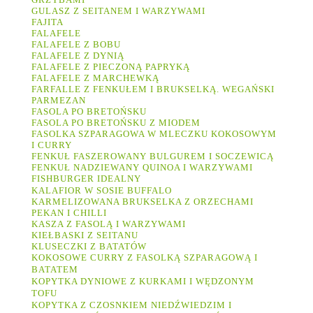
GULASZ Z SEITANEM I WARZYWAMI
FAJITA
FALAFELE
FALAFELE Z BOBU
FALAFELE Z DYNIĄ
FALAFELE Z PIECZONĄ PAPRYKĄ
FALAFELE Z MARCHEWKĄ
FARFALLE Z FENKUŁEM I BRUKSELKĄ. WEGAŃSKI
PARMEZAN
FASOLA PO BRETOŃSKU
FASOLA PO BRETOŃSKU Z MIODEM
FASOLKA SZPARAGOWA W MLECZKU KOKOSOWYM
I CURRY
FENKUŁ FASZEROWANY BULGUREM I SOCZEWICĄ
FENKUŁ NADZIEWANY QUINOA I WARZYWAMI
FISHBURGER IDEALNY
KALAFIOR W SOSIE BUFFALO
KARMELIZOWANA BRUKSELKA Z ORZECHAMI
PEKAN I CHILLI
KASZA Z FASOLĄ I WARZYWAMI
KIEŁBASKI Z SEITANU
KLUSECZKI Z BATATÓW
KOKOSOWE CURRY Z FASOLKĄ SZPARAGOWĄ I
BATATEM
KOPYTKA DYNIOWE Z KURKAMI I WĘDZONYM
TOFU
KOPYTKA Z CZOSNKIEM NIEDŹWIEDZIM I