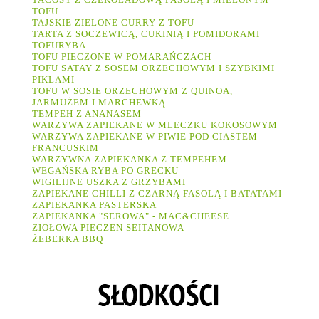
TOFU
TAJSKIE ZIELONE CURRY Z TOFU
TARTA Z SOCZEWICĄ, CUKINIĄ I POMIDORAMI
TOFURYBA
TOFU PIECZONE W POMARAŃCZACH
TOFU SATAY Z SOSEM ORZECHOWYM I SZYBKIMI
PIKLAMI
TOFU W SOSIE ORZECHOWYM Z QUINOA,
JARMUŻEM I MARCHEWKĄ
TEMPEH Z ANANASEM
WARZYWA ZAPIEKANE W MLECZKU KOKOSOWYM
WARZYWA ZAPIEKANE W PIWIE POD CIASTEM
FRANCUSKIM
WARZYWNA ZAPIEKANKA Z TEMPEHEM
WEGAŃSKA RYBA PO GRECKU
WIGILIJNE USZKA Z GRZYBAMI
ZAPIEKANE CHILLI Z CZARNĄ FASOLĄ I BATATAMI
ZAPIEKANKA PASTERSKA
ZAPIEKANKA "SEROWA" - MAC&CHEESE
ZIOŁOWA PIECZEN SEITANOWA
ŻEBERKA BBQ