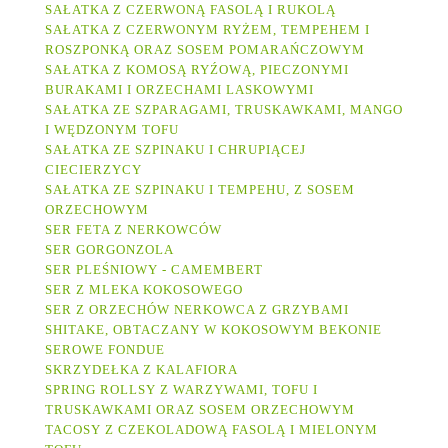
SAŁATKA Z CZERWONĄ FASOLĄ I RUKOLĄ
SAŁATKA Z CZERWONYM RYŻEM, TEMPEHEM I
ROSZPONKĄ ORAZ SOSEM POMARAŃCZOWYM
SAŁATKA Z KOMOSĄ RYŹOWĄ, PIECZONYMI
BURAKAMI I ORZECHAMI LASKOWYMI
SAŁATKA ZE SZPARAGAMI, TRUSKAWKAMI, MANGO
I WĘDZONYM TOFU
SAŁATKA ZE SZPINAKU I CHRUPIĄCEJ
CIECIERZYCY
SAŁATKA ZE SZPINAKU I TEMPEHU, Z SOSEM
ORZECHOWYM
SER FETA Z NERKOWCÓW
SER GORGONZOLA
SER PLEŚNIOWY - CAMEMBERT
SER Z MLEKA KOKOSOWEGO
SER Z ORZECHÓW NERKOWCA Z GRZYBAMI
SHITAKE, OBTACZANY W KOKOSOWYM BEKONIE
SEROWE FONDUE
SKRZYDEŁKA Z KALAFIORA
SPRING ROLLSY Z WARZYWAMI, TOFU I
TRUSKAWKAMI ORAZ SOSEM ORZECHOWYM
TACOSY Z CZEKOLADOWĄ FASOLĄ I MIELONYM