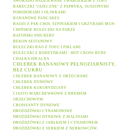
AWOKADO NADZIEWANE TWAROŻKIEM Z TOFU
BABECZKI "JAJECZNE" Z PAPRYKĄ, SUSZONYMI
POMIDORAMI I OLIWKAMI
BANANOWE PANCAKES
BAOZI Z PAK CHOI, SZPINAKIEM I GRZYBAMI MUN-
CHIŃSKIE BUŁECZKI NA PARZE
BATONIKI SNICKERS
BEKON SEITANOWY
BUŁECZKI BAO Z TOFU I PIKLAMI
BUŁECZKI Z RODZYNKAMI - HOT CROSS BUNS
CHAŁKA IDEALNA
CHLEBEK BANANOWY PEŁNOZIARNISTY,
BEZ CUKRU
CHLEBEK BANANOWY Z ORZECHAMI
CHLEBEK DYNIOWY
CHLEBEK KUKURYDZIANY
CIASTO MARCHEWKOWE Z KREMEM
ORZECHOWYM
CROISSANTY DYNIOWE
DROŻDŻÓWKI CYNAMONOWE
DROŻDŻÓWKI DYNIOWE Z MALINAMI
DROŻDŻÓWKI Z JABŁKIEM I CYNAMONEM
DROŻDŻÓWKI Z SERKIEM Z NERKOWCÓW,