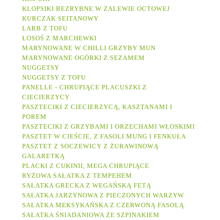
KLOPSIKI BEZRYBNE W ZALEWIE OCTOWEJ
KURCZAK SEITANOWY
LARB Z TOFU
ŁOSOŚ Z MARCHEWKI
MARYNOWANE W CHILLI GRZYBY MUN
MARYNOWANE OGÓRKI Z SEZAMEM
NUGGETSY
NUGGETSY Z TOFU
PANELLE - CHRUPIĄCE PLACUSZKI Z
CIECIERZYCY
PASZTECIKI Z CIECIERZYCĄ, KASZTANAMI I
POREM
PASZTECIKI Z GRZYBAMI I ORZECHAMI WŁOSKIMI
PASZTET W CIEŚCIE, Z FASOLI MUNG I FENKUŁA
PASZTET Z SOCZEWICY Z ŻURAWINOWĄ
GALARETKĄ
PLACKI Z CUKINII, MEGA CHRUPIĄCE
RYŻOWA SAŁATKA Z TEMPEHEM
SAŁATKA GRECKA Z WEGAŃSKĄ FETĄ
SAŁATKA JARZYNOWA Z PIECZONYCH WARZYW
SAŁATKA MEKSYKAŃSKA Z CZERWONĄ FASOLĄ
SAŁATKA ŚNIADANIOWA ZE SZPINAKIEM