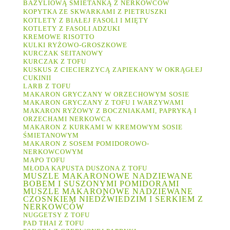
BAZYLIOWĄ ŚMIETANKĄ Z NERKOWCÓW
KOPYTKA ZE SKWARKAMI Z PIETRUSZKI
KOTLETY Z BIAŁEJ FASOLI I MIĘTY
KOTLETY Z FASOLI ADZUKI
KREMOWE RISOTTO
KULKI RYŻOWO-GROSZKOWE
KURCZAK SEITANOWY
KURCZAK Z TOFU
KUSKUS Z CIECIERZYCĄ ZAPIEKANY W OKRĄGŁEJ
CUKINII
LARB Z TOFU
MAKARON GRYCZANY W ORZECHOWYM SOSIE
MAKARON GRYCZANY Z TOFU I WARZYWAMI
MAKARON RYŻOWY Z BOCZNIAKAMI, PAPRYKĄ I
ORZECHAMI NERKOWCA
MAKARON Z KURKAMI W KREMOWYM SOSIE
ŚMIETANOWYM
MAKARON Z SOSEM POMIDOROWO-
NERKOWCOWYM
MAPO TOFU
MŁODA KAPUSTA DUSZONA Z TOFU
MUSZLE MAKARONOWE NADZIEWANE
BOBEM I SUSZONYMI POMIDORAMI
MUSZLE MAKARONOWE NADZIEWANE
CZOSNKIEM NIEDŹWIEDZIM I SERKIEM Z
NERKOWCÓW
NUGGETSY Z TOFU
PAD THAI Z TOFU