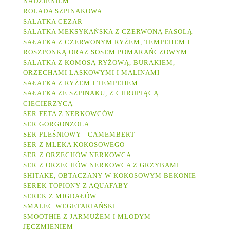
NADZIENIEM
ROLADA SZPINAKOWA
SAŁATKA CEZAR
SAŁATKA MEKSYKAŃSKA Z CZERWONĄ FASOLĄ
SAŁATKA Z CZERWONYM RYŻEM, TEMPEHEM I
ROSZPONKĄ ORAZ SOSEM POMARAŃCZOWYM
SAŁATKA Z KOMOSĄ RYŻOWĄ, BURAKIEM,
ORZECHAMI LASKOWYMI I MALINAMI
SAŁATKA Z RYŻEM I TEMPEHEM
SAŁATKA ZE SZPINAKU, Z CHRUPIĄCĄ
CIECIERZYCĄ
SER FETA Z NERKOWCÓW
SER GORGONZOLA
SER PLEŚNIOWY - CAMEMBERT
SER Z MLEKA KOKOSOWEGO
SER Z ORZECHÓW NERKOWCA
SER Z ORZECHÓW NERKOWCA Z GRZYBAMI
SHITAKE, OBTACZANY W KOKOSOWYM BEKONIE
SEREK TOPIONY Z AQUAFABY
SEREK Z MIGDAŁÓW
SMALEC WEGETARIAŃSKI
SMOOTHIE Z JARMUŻEM I MŁODYM
JĘCZMIENIEM