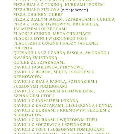
PIZZA BIAŁA Z CUKINIĄ, KURKAMI I POREM
PIZZA BIAŁO-ZIELONA
(z majonezem)
PIZZA 'CHICKEN' CURRY
PIZZA Z BIAŁYM SOSEM, SZPARAGAMI I CUKINIĄ
PIZZA Z SOSEM DYNIOWYM, BRUKSELKĄ,
JARMUŻEM I ORZECHAMI
PLACKI Z CUKINII, MEGA CHRUPIĄCE
PLACKI Z DYNI I WĘDZONEGO TOFU
PLACUSZKI Z CUKINII I KASZY JAGLANEJ
POLENTA
QUESADILLAS Z CZARNĄ FASOLĄ, AWOKADO I
KWAŚNĄ ŚMIETANKĄ
QUICHE ZE SZPARAGAMI
RAVIOLI FASOLOWO-CYTRYNOWE
RAVIOLI Z BOBEM, MIĘTĄ I SERKIEM Z
NERKOWCÓW
RAVIOLI Z BIAŁĄ FASOLĄ, SZPINAKIEM I
SUSZONYMI POMIDORAMI
RAVIOLI Z CZOSNKIEM NIEDŹWIEDZIM,
SZPINAKIEM I TOFU
RAVIOLI Z JARMUŻEM I OKARĄ
RAVIOLI Z KASZTANAMI, CIECIERZYCĄ I DYNIĄ
RAVIOLI Z KURKAMI I KREMOWYM SERKIEM Z
NERKOWCÓW
RAVIOLI Z KURKAMI I WĘDZONYM TOFU
RAVIOLI Z SOCZEWICĄ I SZPINAKIEM
RAVIOLI Z TOFU I SUSZONYMI POMIDORAMI