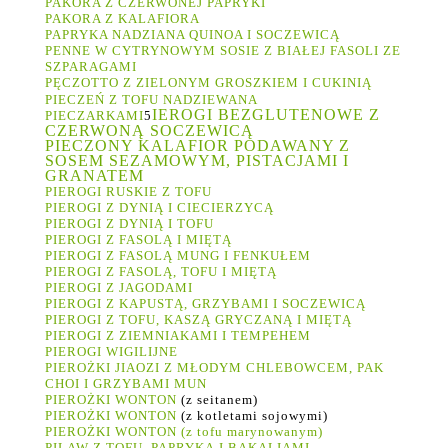
PAKORA Z CZERWONEJ PAPRYKI
PAKORA Z KALAFIORA
PAPRYKA NADZIANA QUINOA I SOCZEWICĄ
PENNE W CYTRYNOWYM SOSIE Z BIAŁEJ FASOLI ZE
SZPARAGAMI
PĘCZOTTO Z ZIELONYM GROSZKIEM I CUKINIĄ
PIECZEŃ Z TOFU NADZIEWANA
IEROGI BEZGLUTENOWE Z
PIECZARKAMI
5
CZERWONĄ SOCZEWICĄ
PIECZONY KALAFIOR PODAWANY Z
SOSEM SEZAMOWYM, PISTACJAMI I
GRANATEM
PIEROGI RUSKIE Z TOFU
PIEROGI Z DYNIĄ I CIECIERZYCĄ
PIEROGI Z DYNIĄ I TOFU
PIEROGI Z FASOLĄ I MIĘTĄ
PIEROGI Z FASOLĄ MUNG I FENKUŁEM
PIEROGI Z FASOLĄ, TOFU I MIĘTĄ
PIEROGI Z JAGODAMI
PIEROGI Z KAPUSTĄ, GRZYBAMI I SOCZEWICĄ
PIEROGI Z TOFU, KASZĄ GRYCZANĄ I MIĘTĄ
PIEROGI Z ZIEMNIAKAMI I TEMPEHEM
PIEROGI WIGILIJNE
PIEROŻKI JIAOZI Z MŁODYM CHLEBOWCEM, PAK
CHOI I GRZYBAMI MUN
PIEROŻKI WONTON
(z seitanem)
PIEROŻKI WONTON
(z kotletami sojowymi)
PIEROŻKI WONTON (z tofu marynowanym)
PILAW Z TOFU, PAPRYKĄ I BAKALIAMI