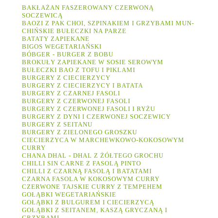
BAKŁAŻAN FASZEROWANY CZERWONĄ
SOCZEWICĄ
BAOZI Z PAK CHOI, SZPINAKIEM I GRZYBAMI MUN-
CHIŃSKIE BUŁECZKI NA PARZE
BATATY ZAPIEKANE
BIGOS WEGETARIAŃSKI
BÓBGER - BURGER Z BOBU
BROKUŁY ZAPIEKANE W SOSIE SEROWYM
BUŁECZKI BAO Z TOFU I PIKLAMI
BURGERY Z CIECIERZYCY
BURGERY Z CIECIERZYCY I BATATA
BURGERY Z CZARNEJ FASOLI
BURGERY Z CZERWONEJ FASOLI
BURGERY Z CZERWONEJ FASOLI I RYŻU
BURGERY Z DYNI I CZERWONEJ SOCZEWICY
BURGERY Z SEITANU
BURGERY Z ZIELONEGO GROSZKU
CIECIERZYCA W MARCHEWKOWO-KOKOSOWYM
CURRY
CHANA DHAL - DHAL Z ŻÓŁTEGO GROCHU
CHILLI SIN CARNE Z FASOLĄ PINTO
CHILLI Z CZARNĄ FASOLĄ I BATATAMI
CZARNA FASOLA W KOKOSOWYM CURRY
CZERWONE TAJSKIE CURRY Z TEMPEHEM
GOŁĄBKI WEGETARIAŃSKIE
GOŁĄBKI Z BULGUREM I CIECIERZYCĄ
GOŁĄBKI Z SEITANEM, KASZĄ GRYCZANĄ I
GRZYBAMI