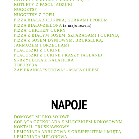
KOTLETY Z FASOLI ADZUKI
NUGGETSY
NUGGETSY Z TOFU
PIZZA BIAŁA Z CUKINIĄ, KURKAMI I POREM
PIZZA BIAŁO-ZIELONA
(z majonezem)
PIZZA 'CHICKEN' CURRY
PIZZA Z BIAŁYM SOSEM, SZPARAGAMI I CUKINIĄ
PIZZA Z SOSEM DYNIOWYM, BRUKSELKĄ,
JARMUŻEM I ORZECHAMI
PLACUSZKI Z CUKINII
PLACUSZKI Z CUKINII I KASZY JAGLANEJ
SKRZYDEŁKA Z KALAFIORA
TOFURYBA
ZAPIEKANKA "SEROWA" - MAC&CHEESE
DOMOWE MLEKO SOJOWE
GORĄCA CZEKOLADA Z MLECZKIEM KOKOSOWYM
KOKTAJL TRUSKAWKOWY
LEMONIADA ARBUZOWA Z GREJPFRUTEM I MIĘTĄ
LEMONIADA MELONOWA