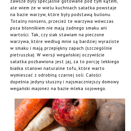
zawsze były specjalnie gotowane pod tym kątem,
ale wiem że w wielu kuchniach sałatka powstaje
na bazie warzyw, które były podstawą bulionu.
Totalny nonsens, przecież te warzywa wówczas
poza błonnikiem nie mają żadnego smaku ani
wartości. Tak, czy siak stawiam na pieczone
warzywa, które według mnie są bardziej wyraziste
w smaku i mają przepiękny zapach (szczególnie
pietruszka). W wersji wegańskiej oczywiście
sałatka pozbawiona jest jaj, za to porcję lekkiego
białka stanowi naturalne tofu, które warto
wymieszać z odrobiną czarnej soli. Całości
dopełnia jedyny słuszny i najsmaczniejszy domowy
wegański majonez na bazie mleka sojowego.