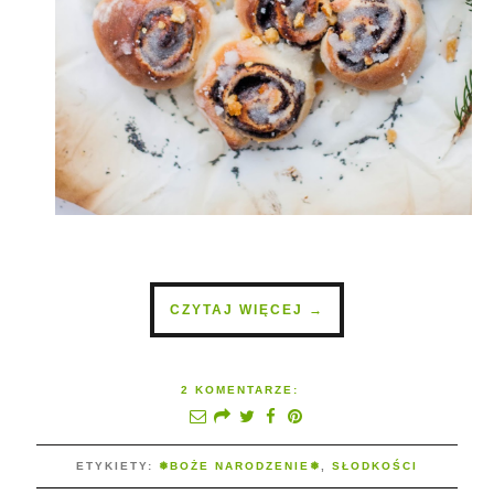
CZYTAJ WIĘCEJ →
2 KOMENTARZE:
ETYKIETY:
❅BOŻE NARODZENIE❅
,
SŁODKOŚCI