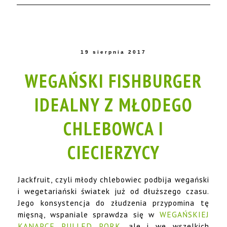
19 sierpnia 2017
WEGAŃSKI FISHBURGER
IDEALNY Z MŁODEGO
CHLEBOWCA I
CIECIERZYCY
Jackfruit, czyli młody chlebowiec podbija wegański
i wegetariański światek już od dłuższego czasu.
Jego konsystencja do złudzenia przypomina tę
mięsną, wspaniale sprawdza się w
WEGAŃSKIEJ
KANAPCE PULLED PORK
, ale i we wszelkich