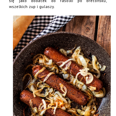
się jako dodatek do fasolki po bretońsku,
wszelkich zup i gulaszy.