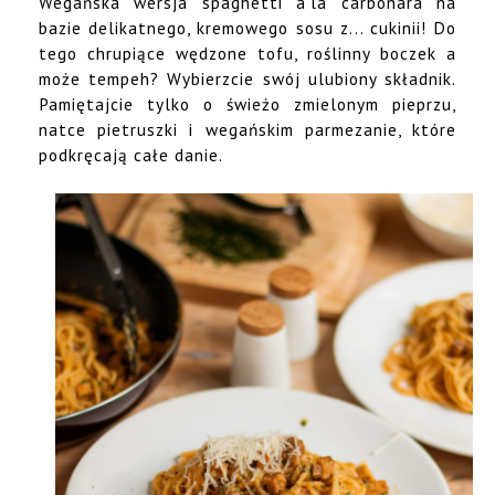
Wegańska wersja spaghetti a'la carbonara na
bazie delikatnego, kremowego sosu z... cukinii! Do
tego chrupiące wędzone tofu, roślinny boczek a
może tempeh? Wybierzcie swój ulubiony składnik.
Pamiętajcie tylko o świeżo zmielonym pieprzu,
natce pietruszki i wegańskim parmezanie, które
podkręcają całe danie.