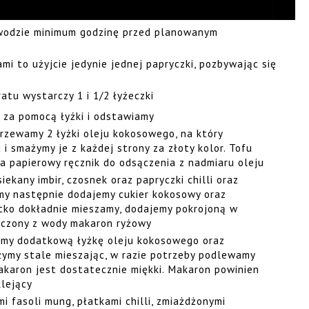
wodzie minimum godzinę przed planowanym
ami to użyjcie jedynie jednej papryczki, pozbywając się
ratu wystarczy 1 i 1/2 łyżeczki
 za pomocą łyżki i odstawiamy
rzewamy 2 łyżki oleju kokosowego, na który
i smażymy je z każdej strony za złoty kolor. Tofu
na papierowy ręcznik do odsączenia z nadmiaru oleju
kany imbir, czosnek oraz papryczki chilli oraz
my następnie dodajemy cukier kokosowy oraz
tko dokładnie mieszamy, dodajemy pokrojoną w
ączony z wody makaron ryżowy
emy dodatkową łyżkę oleju kokosowego oraz
żymy stale mieszając, w razie potrzeby podlewamy
akaron jest dostatecznie miękki. Makaron powinien
klejący
i fasoli mung, płatkami chilli, zmiażdżonymi