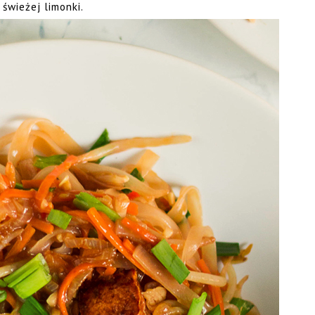
 świeżej limonki.