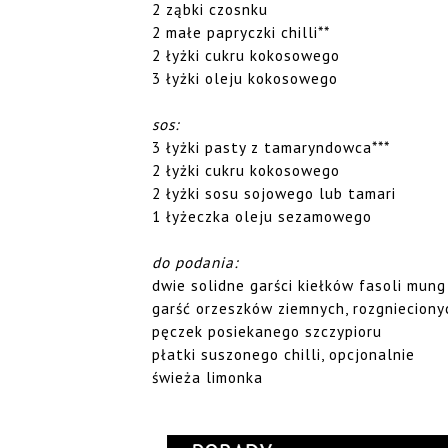
2 ząbki czosnku
2 małe papryczki chilli**
2 łyżki cukru kokosowego
3 łyżki oleju kokosowego
sos:
3 łyżki pasty z tamaryndowca***
2 łyżki cukru kokosowego
2 łyżki sosu sojowego lub tamari
1 łyżeczka oleju sezamowego
do podania:
dwie solidne garści kiełków fasoli mung
garść orzeszków ziemnych, rozgniecion
pęczek posiekanego szczypioru
płatki suszonego chilli, opcjonalnie
świeża limonka