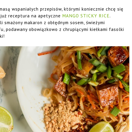
asą wspaniałych przepisów, którymi koniecznie chcę się
ę już receptura na apetyczne
MANGO STICKY RICE
.
li smażony makaron z obłędnym sosem, świeżymi
u, podawany obowiązkowo z chrupiącymi kiełkami fasolki
ki!