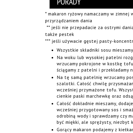
* makaron ryżowy namaczamy w zimnej 
przyrządzaniem dania
** jeśli nie przepadacie za ostrymi dani
także pestek
*** jeśli używacie gęstej pasty-koncent
Wszystkie składniki sosu mieszamy
Na woku lub wysokiej patelni rozg
wrzucamy pokrojone w kostkę tofu 
ściągamy z patelni i przekładamy 
Na tę samą patelnię wrzucamy posie
szalotki. Całość chwilę przysmaża
wcześniej przymażone tofu. Wszys
cienkie paski marchewkę oraz ods
Całość dokładnie mieszamy, dodaj
wcześniej przygotowany sos i sma
odrobiną wody i sprawdzamy czy m
być miękki, ale sprężysty, niezbyt 
Gorący makaron podajemy z kiełkam