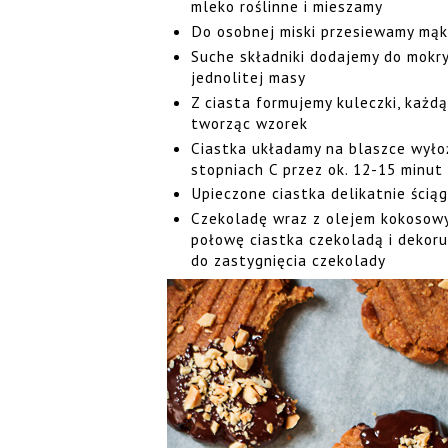
mleko roślinne i mieszamy
Do osobnej miski przesiewamy mąk
Suche składniki dodajemy do mokr
jednolitej masy
Z ciasta formujemy kuleczki, każd
tworząc wzorek
Ciastka układamy na blaszce wyło
stopniach C przez ok. 12-15 minut
Upieczone ciastka delikatnie ścią
Czekoladę wraz z olejem kokosow
połowę ciastka czekoladą i dekor
do zastygnięcia czekolady