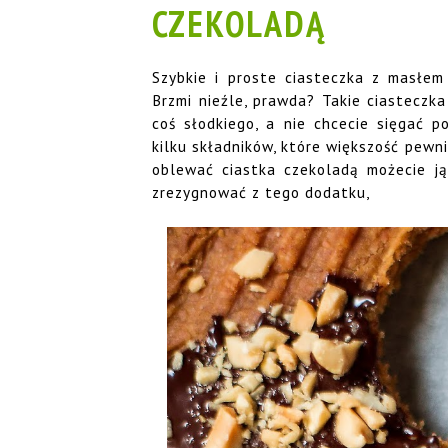
CZEKOLADĄ
Szybkie i proste ciasteczka z masłem
Brzmi nieźle, prawda? Takie ciasteczk
coś słodkiego, a nie chcecie sięgać p
kilku składników, które większość pewn
oblewać ciastka czekoladą możecie ją
zrezygnować z tego dodatku,