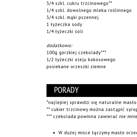
3/4 szkl. cukru trzcinowego**
1/4 szkl. dowolnego mleka roślinnego
3/4 szkl. mąki pszennej
1 łyżeczka sody
1/4 łyżeczki soli
dodatkowo:
100g gorzkiej czekolady***
1/2 łyżeczki oleju kokosowego
posiekane orzeszki ziemne
*najlepiej sprawdzi się naturalne mas
** cukier trzcinowy można zastąpić sy
*** czekolada powinna zawierać nie mni
W dużej misce łączymy masło orze