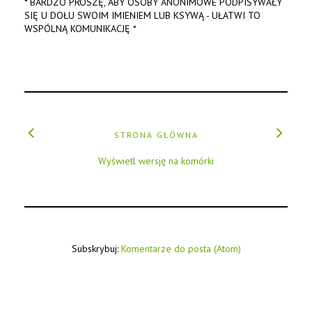
* BARDZO PROSZĘ, ABY OSOBY ANONIMOWE PODPISYWAŁY
SIĘ U DOŁU SWOIM IMIENIEM LUB KSYWĄ - UŁATWI TO
WSPÓLNĄ KOMUNIKACJĘ *
STRONA GŁÓWNA
Wyświetl wersję na komórki
Subskrybuj:
Komentarze do posta (Atom)