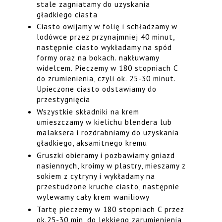
stale zagniatamy do uzyskania
gładkiego ciasta
Ciasto owijamy w folię i schładzamy w
lodówce przez przynajmniej 40 minut,
następnie ciasto wykładamy na spód
formy oraz na bokach. nakłuwamy
widelcem. Pieczemy w 180 stopniach C
do zrumienienia, czyli ok. 25-30 minut.
Upieczone ciasto odstawiamy do
przestygnięcia
Wszystkie składniki na krem
umieszczamy w kielichu blendera lub
malaksera i rozdrabniamy do uzyskania
gładkiego, aksamitnego kremu
Gruszki obieramy i pozbawiamy gniazd
nasiennych, kroimy w plastry, mieszamy z
sokiem z cytryny i wykładamy na
przestudzone kruche ciasto, następnie
wylewamy cały krem waniliowy
Tartę pieczemy w 180 stopniach C przez
ok.25-30 min, do lekkiego zarumienienia