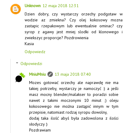
Unknown
12 maja 2018 12:31
Dzien dobry, czy wystarczy orzechy podgotaw w
wodzie az zmiekna? Czy olej kokosowy mozna
zastapic rzepakowym lub ewentualnie ominac? czy
syrop z agawy jest mniej slodki od klonowego i
zwiekszyc proporcje? Pozdrowienia
Kasia
Odpowiedz
Odpowiedzi
MniuMniu
13 maja 2018 07:40
Mozes gotować orzechy ale naprawdę nie ma
takiej potrzeby, wystarczy je namoczyć :) a jeśli
masz mocny blender/malakser to poradzi sobie
nawet z takimi moczonymi 10 minut ;) oleju
kokosowego nie można zastąpić innym w tym
przepisie, natomiast rodzaj syropu dowolny,
dodaj taka ilość abyś była zadowolona z ilości
słodyczy :)
Pozdrawiam