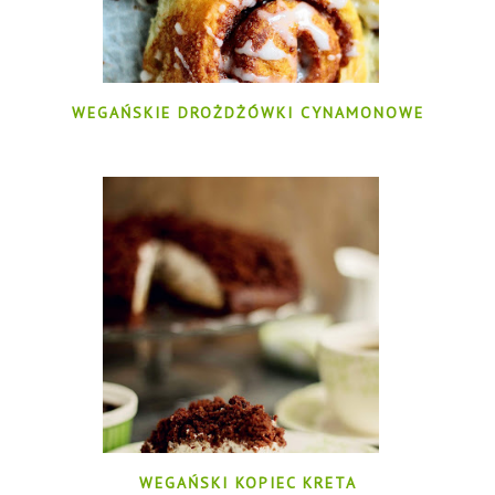
WEGAŃSKIE DROŻDŻÓWKI CYNAMONOWE
WEGAŃSKI KOPIEC KRETA