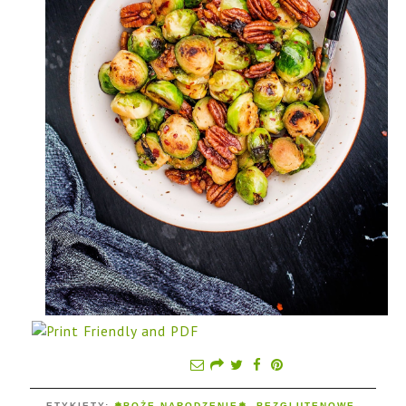
ETYKIETY:
❅BOŻE NARODZENIE❅
,
BEZGLUTENOWE
,