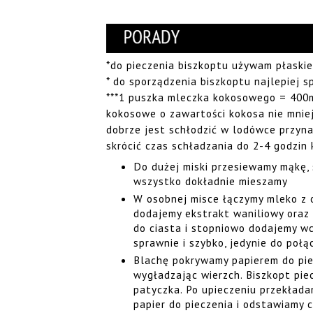
*do pieczenia biszkoptu używam płaski
* do sporządzenia biszkoptu najlepiej s
***1 puszka mleczka kokosowego = 400m
kokosowe o zawartości kokosa nie mnie
dobrze jest schłodzić w lodówce przyna
skrócić czas schładzania do 2-4 godzin 
Do dużej miski przesiewamy mąkę, s
wszystko dokładnie mieszamy
W osobnej misce łączymy mleko z o
dodajemy ekstrakt waniliowy oraz 
do ciasta i stopniowo dodajemy wc
sprawnie i szybko, jedynie do połą
Blachę pokrywamy papierem do pie
wygładzając wierzch. Biszkopt pie
patyczka. Po upieczeniu przekłada
papier do pieczenia i odstawiamy 