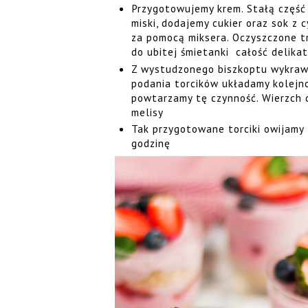
Przygotowujemy krem. Stałą część
miski, dodajemy cukier oraz sok z 
za pomocą miksera. Oczyszczone t
do ubitej śmietanki całość delika
Z wystudzonego biszkoptu wykrawa
podania torcików układamy kolejno
powtarzamy tę czynność. Wierzch d
melisy
Tak przygotowane torciki owijamy 
godzinę