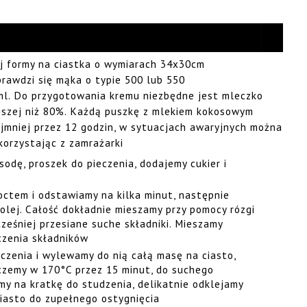
ej formy na ciastka o wymiarach 34x30cm
prawdzi się mąka o typie 500 lub 550
l. Do przygotowania kremu niezbędne jest mleczko
jszej niż 80%. Każdą puszkę z mlekiem kokosowym
jmniej przez 12 godzin, w sytuacjach awaryjnych można
korzystając z zamrażarki
odę, proszek do pieczenia, dodajemy cukier i
ctem i odstawiamy na kilka minut, następnie
olej. Całość dokładnie mieszamy przy pomocy rózgi
ześniej przesiane suche składniki. Mieszamy
czenia składników
czenia i wylewamy do nią całą masę na ciasto,
czemy w 170°C przez 15 minut, do suchego
my na kratkę do studzenia, delikatnie odklejamy
ciasto do zupełnego ostygnięcia