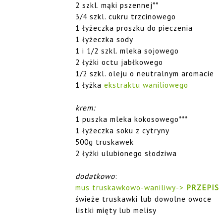
2 szkl. mąki pszennej**
3/4 szkl. cukru trzcinowego
1 łyżeczka proszku do pieczenia
1 łyżeczka sody
1 i 1/2 szkl. mleka sojowego
2 łyżki octu jabłkowego
1/2 szkl. oleju o neutralnym aromacie
1 łyżka
ekstraktu waniliowego
krem:
1 puszka mleka kokosowego***
1 łyżeczka soku z cytryny
500g truskawek
2 łyżki ulubionego słodziwa
dodatkowo
:
mus truskawkowo-waniliwy->
PRZEPIS
świeże truskawki lub dowolne owoce
listki mięty lub melisy