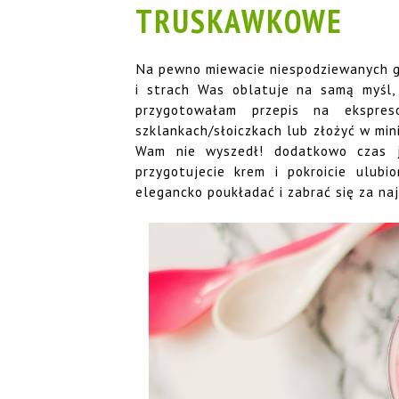
TRUSKAWKOWE
Na pewno miewacie niespodziewanych go
i strach Was oblatuje na samą myśl, 
przygotowałam przepis na ekspre
szklankach/słoiczkach lub złożyć w mini 
Wam nie wyszedł! dodatkowo czas j
przygotujecie krem i pokroicie ulubi
elegancko poukładać i zabrać się za naj