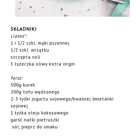
SKŁADNIKI
ciasto*:
1 i 1/2 szkl. mąki pszennej
1/2 szkl. wrzątku
szczypta soli
1 łyżeczka oliwy extra virgin
farsz:
500g kurek
200g tofu wędzonego
2-3 łyżki jogurtu sojowego/kwaśnej śmietanki
sojowej
1 łyżka oleju kokosowego
garść natki pietruszki
sól, pieprz do smaku