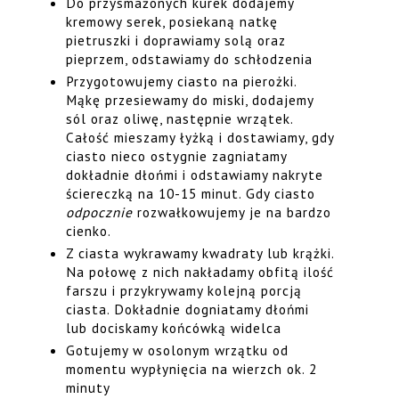
Do przysmażonych kurek dodajemy
kremowy serek, posiekaną natkę
pietruszki i doprawiamy solą oraz
pieprzem, odstawiamy do schłodzenia
Przygotowujemy ciasto na pierożki.
Mąkę przesiewamy do miski, dodajemy
sól oraz oliwę, następnie wrzątek.
Całość mieszamy łyżką i dostawiamy, gdy
ciasto nieco ostygnie zagniatamy
dokładnie dłońmi i odstawiamy nakryte
ściereczką na 10-15 minut. Gdy ciasto
odpocznie
rozwałkowujemy je na bardzo
cienko.
Z ciasta wykrawamy kwadraty lub krążki.
Na połowę z nich nakładamy obfitą ilość
farszu i przykrywamy kolejną porcją
ciasta. Dokładnie dogniatamy dłońmi
lub dociskamy końcówką widelca
Gotujemy w osolonym wrzątku od
momentu wypłynięcia na wierzch ok. 2
minuty