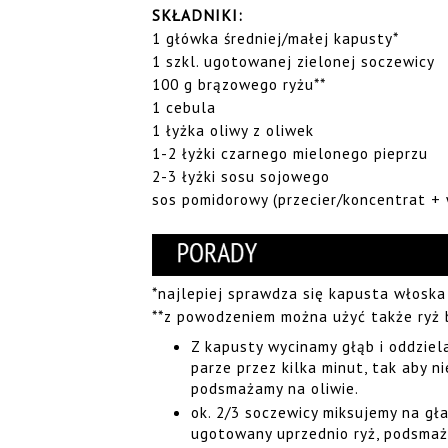
SKŁADNIKI:
1 główka średniej/małej kapusty*
1 szkl. ugotowanej zielonej soczewicy
100 g brązowego ryżu**
1 cebula
1 łyżka oliwy z oliwek
1-2 łyżki czarnego mielonego pieprzu
2-3 łyżki sosu sojowego
sos pomidorowy (przecier/koncentrat + 
*najlepiej sprawdza się kapusta włoska
**z powodzeniem można użyć także ryż b
Z kapusty wycinamy głąb i oddziel
parze przez kilka minut, tak aby ni
podsmażamy na oliwie.
ok. 2/3 soczewicy miksujemy na gł
ugotowany uprzednio ryż, podsmażo