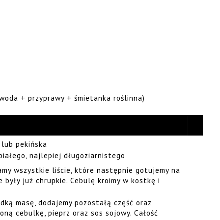
woda + przyprawy + śmietanka roślinna)
 lub pekińska
iałego, najlepiej długoziarnistego
amy wszystkie liście, które następnie gotujemy na
e były już chrupkie. Cebulę kroimy w kostkę i
adką masę, dodajemy pozostałą część oraz
ną cebulkę, pieprz oraz sos sojowy. Całość