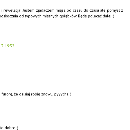
 i rewelacja! Jestem zjadaczem mięsa od czasu do czasu ale pomysł z
odskocznia od typowych mięsnych gołąbków. Będę polecać dalej :)
13 19:32
 furorę, że dzisiaj robię znowu, pyyycha :)
ie dobre :)