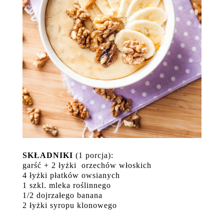
SKŁADNIKI
(1 porcja):
garść + 2 łyżki orzechów włoskich
4 łyżki płatków owsianych
1 szkl. mleka roślinnego
1/2 dojrzałego banana
2 łyżki syropu klonowego