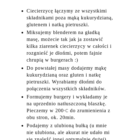
Ciecierzycę łączymy ze wszystkimi
składnikami poza mąką kukurydzianą,
glutenem i natką pietruszki.
Miksujemy blenderem na gładką
masę, możecie tak jak ja zostawić
kilka ziarenek ciecierzycy w całości i
rozgnieść je dłońmi, potem fajnie
chrupią w burgerach :)
Do powstałej masy dodajemy mąkę
kukurydzianą oraz gluten i natkę
pietruszki. Wyrabiamy dłońmi do
połączenia wszystkich składników.
Formujemy burgery i wykładamy je
na uprzednio natłuszczoną blaszkę.
Pieczemy w 200
do zrumienienia z
C
°
obu stron, ok. 20min.
Podajemy z ulubioną bułką (u mnie
nie ulubiona, ale akurat nie udało mi
się znaleźć innej optymalnie dużej),