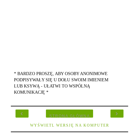
* BARDZO PROSZĘ, ABY OSOBY ANONIMOWE
PODPISYWAŁY SIĘ U DOŁU SWOIM IMIENIEM
LUB KSYWĄ - UŁATWI TO WSPÓLNĄ
KOMUNIKACJĘ *
‹
›
STRONA GŁÓWNA
WYŚWIETL WERSJĘ NA KOMPUTER