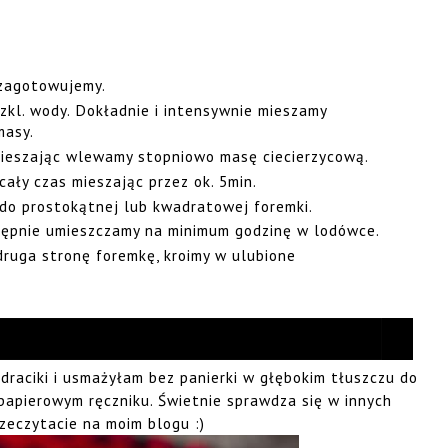
 zagotowujemy.
szkl. wody. Dokładnie i intensywnie mieszamy
masy.
 mieszając wlewamy stopniowo masę ciecierzycową.
ały czas mieszając przez ok. 5min.
o prostokątnej lub kwadratowej foremki.
tępnie umieszczamy na minimum godzinę w lodówce.
ruga stronę foremkę, kroimy w ulubione
raciki i usmażyłam bez panierki w głębokim tłuszczu do
papierowym ręczniku. Świetnie sprawdza się w innych
zeczytacie na moim blogu :)