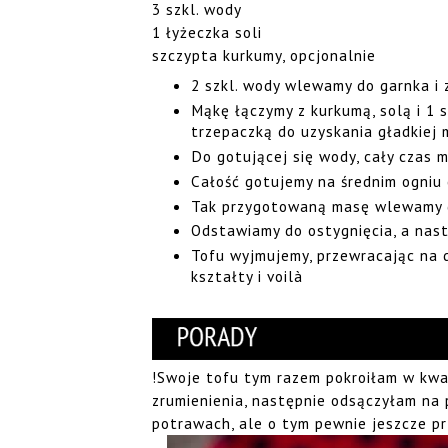
3 szkl. wody
1 łyżeczka soli
szczypta kurkumy, opcjonalnie
2 szkl. wody wlewamy do garnka i
Mąkę łączymy z kurkumą, solą i 1 
trzepaczką do uzyskania gładkiej 
Do gotującej się wody, cały czas
Całość gotujemy na średnim ogniu c
Tak przygotowaną masę wlewamy d
Odstawiamy do ostygnięcia, a nas
Tofu wyjmujemy, przewracając na d
kształty i voilà
!Swoje tofu tym razem pokroiłam w kwad
zrumienienia, następnie odsączyłam na 
potrawach, ale o tym pewnie jeszcze pr