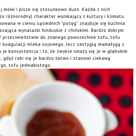
iej mówi i pisze się stosunkowo dużo. Każda z nich
zo różnorodny) charakter wynikający z kultury i klimatu
howana w cieniu sąsiednich "potęg" znajduje się kuchnia
szająca wynalazki hinduskie z chińskimi. Bardzo dobrym
W przeciwieństwie do znanego powszechnie tofu, tofu
z koagulacji mleka sojowego, lecz zastygłą mamałygą z
y je konsystencja i to, że zwykle smaży się je w głębokim
 gdyż robi się je bardzo łatwo i stanowi ciekawą
go, tofu jedwabistego.