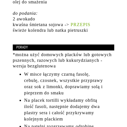
olej do smażenia
do podania:
2 awokado
kwaśna śmietana sojowa ->
PRZEPIS
świeże kolendra lub natka pietruszki
*można użyć domowych placków lub gotowych
pszennych, razowych lub kukurydzianych -
wersja bezglutenowa
W misce łączymy czarną fasolę,
cebulę, czosnek, wszystkie przyprawy
oraz sok z limonki, doprawiamy solą i
pieprzem do smaku
Na placek tortilli wykładamy obfitą
ilość fasoli, następnie dodajemy dwa
plastry sera i całość przykrywamy
kolejnym plackiem
Na patelni rozgrzewamy odrobinę