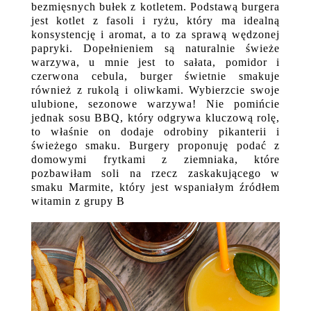
bezmięsnych bułek z kotletem. Podstawą burgera
jest kotlet z fasoli i ryżu, który ma idealną
konsystencję i aromat, a to za sprawą wędzonej
papryki. Dopełnieniem są naturalnie świeże
warzywa, u mnie jest to sałata, pomidor i
czerwona cebula, burger świetnie smakuje
również z rukolą i oliwkami. Wybierzcie swoje
ulubione, sezonowe warzywa! Nie pomińcie
jednak sosu BBQ, który odgrywa kluczową rolę,
to właśnie on dodaje odrobiny pikanterii i
świeżego smaku. Burgery proponuję podać z
domowymi frytkami z ziemniaka, które
pozbawiłam soli na rzecz zaskakującego w
smaku Marmite, który jest wspaniałym źródłem
witamin z grupy B