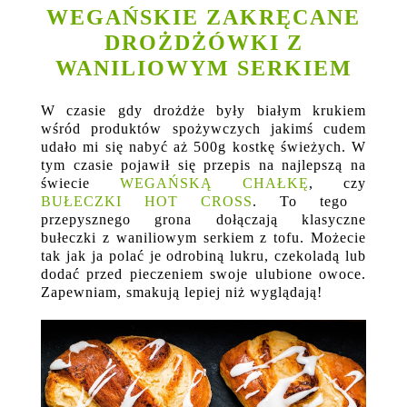
WEGAŃSKIE ZAKRĘCANE
DROŻDŻÓWKI Z
WANILIOWYM SERKIEM
W czasie gdy drożdże były białym krukiem
wśród produktów spożywczych jakimś cudem
udało mi się nabyć aż 500g kostkę świeżych. W
tym czasie pojawił się przepis na najlepszą na
świecie
WEGAŃSKĄ CHAŁKĘ
, czy
BUŁECZKI HOT CROSS
. To tego
przepysznego grona dołączają klasyczne
bułeczki z waniliowym serkiem z tofu. Możecie
tak jak ja polać je odrobiną lukru, czekoladą lub
dodać przed pieczeniem swoje ulubione owoce.
Zapewniam, smakują lepiej niż wyglądają!