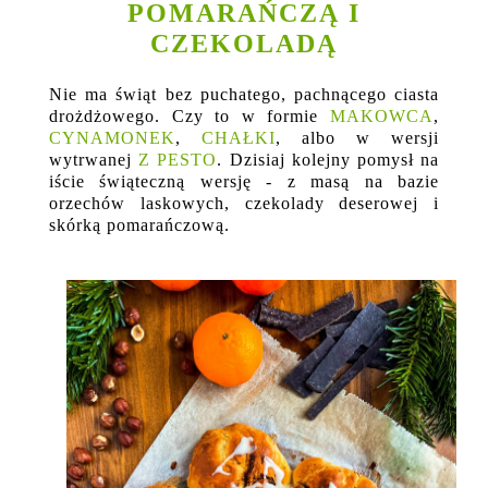
POMARAŃCZĄ I
CZEKOLADĄ
Nie ma świąt bez puchatego, pachnącego ciasta
drożdżowego. Czy to w formie
MAKOWCA
,
CYNAMONEK
,
CHAŁKI
, albo w wersji
wytrwanej
Z PESTO
. Dzisiaj kolejny pomysł na
iście świąteczną wersję - z masą na bazie
orzechów laskowych, czekolady deserowej i
skórką pomarańczową.