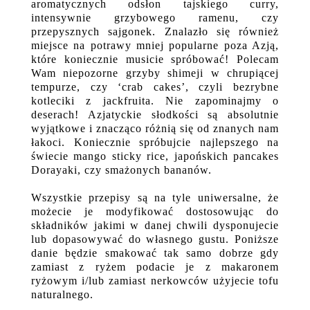
aromatycznych odsłon tajskiego curry,
intensywnie grzybowego ramenu, czy
przepysznych sajgonek. Znalazło się również
miejsce na potrawy mniej popularne poza Azją,
które koniecznie musicie spróbować! Polecam
Wam niepozorne grzyby shimeji w chrupiącej
tempurze, czy ‘crab cakes’, czyli bezrybne
kotleciki z jackfruita. Nie zapominajmy o
deserach! Azjatyckie słodkości są absolutnie
wyjątkowe i znacząco różnią się od znanych nam
łakoci. Koniecznie spróbujcie najlepszego na
świecie mango sticky rice, japońskich pancakes
Dorayaki, czy smażonych bananów.
Wszystkie przepisy są na tyle uniwersalne, że
możecie je modyfikować dostosowując do
składników jakimi w danej chwili dysponujecie
lub dopasowywać do własnego gustu. Poniższe
danie będzie smakować tak samo dobrze gdy
zamiast z ryżem podacie je z makaronem
ryżowym i/lub zamiast nerkowców użyjecie tofu
naturalnego.