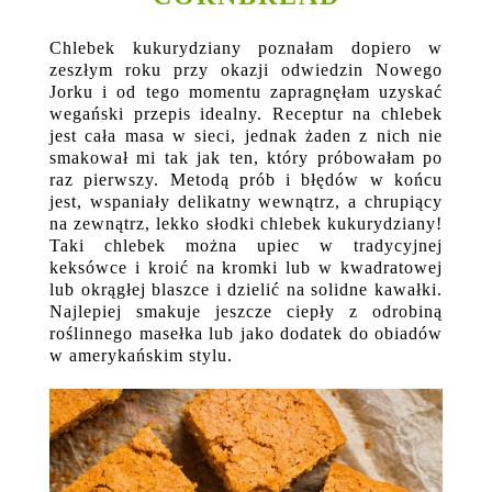
Chlebek kukurydziany poznałam dopiero w
zeszłym roku przy okazji odwiedzin Nowego
Jorku i od tego momentu zapragnęłam uzyskać
wegański przepis idealny. Receptur na chlebek
jest cała masa w sieci, jednak żaden z nich nie
smakował mi tak jak ten, który próbowałam po
raz pierwszy. Metodą prób i błędów w końcu
jest, wspaniały delikatny wewnątrz, a chrupiący
na zewnątrz, lekko słodki chlebek kukurydziany!
Taki chlebek można upiec w tradycyjnej
keksówce i kroić na kromki lub w kwadratowej
lub okrągłej blaszce i dzielić na solidne kawałki.
Najlepiej smakuje jeszcze ciepły z odrobiną
roślinnego masełka lub jako dodatek do obiadów
w amerykańskim stylu.