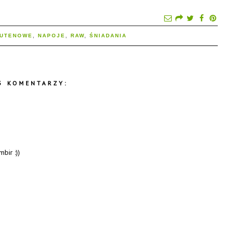
LUTENOWE
,
NAPOJE
,
RAW
,
ŚNIADANIA
5 KOMENTARZY:
bir :))