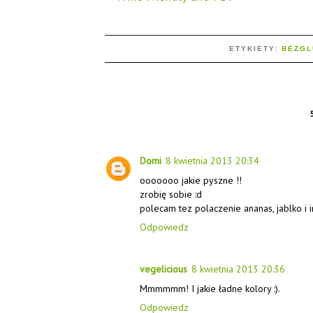
ETYKIETY:
BEZG
Domi
8 kwietnia 2013 20:34
ooooooo jakie pyszne !!
zrobię sobie :d
polecam tez polaczenie ananas, jablko i im
Odpowiedz
vegelicious
8 kwietnia 2013 20:36
Mmmmmm! I jakie ładne kolory :).
Odpowiedz