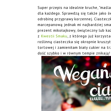
Super przepis na idealnie kruche, "maśla
dla każdego. Sprawdzą się także jako 
odrobinę przyprawy korzennej. Ciastec
marcepanową jednak mi najbardziej sma
prezent mikołajkowy, świąteczny lub każ
z
Kwestii Smaku
, z którego już korzyst
roślinną ciasteczka się okropnie kruszył
tortowej i zamieniłam biały cukier na tr
dość szybko i w równym tempie znikają!