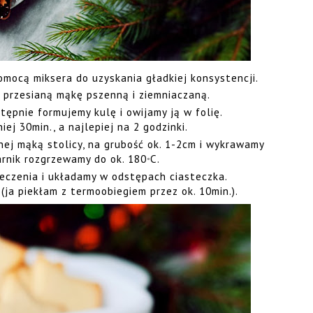
mocą miksera do uzyskania gładkiej konsystencji.
przesianą mąkę pszenną i ziemniaczaną.
tępnie formujemy kulę i owijamy ją w folię.
j 30min., a najlepiej na 2 godzinki.
ej mąką stolicy, na grubość ok. 1-2cm i wykrawamy
arnik rozgrzewamy do ok. 180
C.
°
eczenia i układamy w odstępach ciasteczka.
(ja piekłam z termoobiegiem przez ok. 10min.).