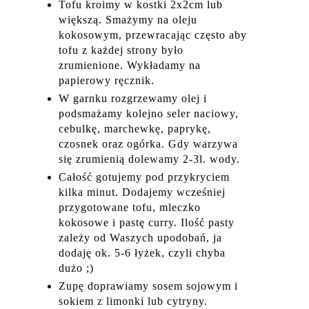
Tofu kroimy w kostki 2x2cm lub
większą. Smażymy na oleju
kokosowym, przewracając często aby
tofu z każdej strony było
zrumienione. Wykładamy na
papierowy ręcznik.
W garnku rozgrzewamy olej i
podsmażamy kolejno seler naciowy,
cebulkę, marchewkę, paprykę,
czosnek oraz ogórka. Gdy warzywa
się zrumienią dolewamy 2-3l. wody.
Całość gotujemy pod przykryciem
kilka minut. Dodajemy wcześniej
przygotowane tofu, mleczko
kokosowe i pastę curry. Ilość pasty
zależy od Waszych upodobań, ja
dodaję ok. 5-6 łyżek, czyli chyba
dużo ;)
Zupę doprawiamy sosem sojowym i
sokiem z limonki lub cytryny.