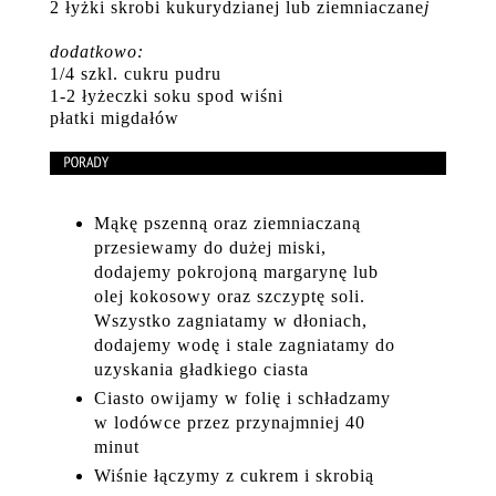
2 łyżki skrobi kukurydzianej lub ziemniaczane
j
dodatkowo:
1/4 szkl. cukru pudru
1-2 łyżeczki soku spod wiśni
płatki migdałów
Mąkę pszenną oraz ziemniaczaną
przesiewamy do dużej miski,
dodajemy pokrojoną margarynę lub
olej kokosowy oraz szczyptę soli.
Wszystko zagniatamy w dłoniach,
dodajemy wodę i stale zagniatamy do
uzyskania gładkiego ciasta
Ciasto owijamy w folię i schładzamy
w lodówce przez przynajmniej 40
minut
Wiśnie łączymy z cukrem i skrobią