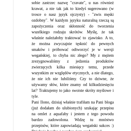
sobie zastrzec nazwę "cravate", u nas również
krawat, a nie tak jak to kiedyś sugerowano (w
trosce o nasz język ojczysty) - "zwis męski
ozdobny". W każdym języku naturalną rzeczą są
zapożyczenia oraz skłonność do tworzenia
wszelkiego rodzaju skrótów. Myślę, że tak
właśnie należałoby traktować to zjawisko. A to,
że można zwyczajnie tęsknić do pewnych
smaków i próbować odtworzyć je w wersji
wegańskiej, to chyba nic złego? My z mężem
zrezygnowaliśmy z jedzenia produktów
zwierzęcych kilka miesięcy temu, przede
wszystkim ze względów etycznych, a nie dlatego,
że nie ich nie lubiliśmy. Czy to dziwne, że
używamy słów, które znamy od kilkudziesięciu
lat? Traktujemy to jako swoiste skróty myślowe i
tyle.
Pani Ilono, dzisiaj właśnie trafiłam na Pani bloga
(już dodałam do ulubionych) szukając przepisu
na omlet z aquafaby i jestem z tego powodu
bardzo zadowolona. Widzę tu mnóstwo
przepisów, które zapowiadają wegański sukces :)