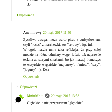
:D
Odpowiedz
Anonimowy
20 maja 2017 11:50
Zyczliwa uwaga: moze warto pisac z cudzysłowiem,
czyli "łosoś" z marchewki, sos "serowy", itp, itd.
W ogóle naszła mnie taka refleksja, że przy całej
modzie na różne odmiany wege, ludzie tak naprawde
tesknia za starymi smakami, bo jak inaczej tłumaczyc
te wszytskie wegańskie "majonezy", ,"miesa", "sery",
"jogurty"..:). Ewa
Odpowiedz
Odpowiedzi
MniuMniu
20 maja 2017 13:58
Głębokie, a nie przepraszam "głębokie"