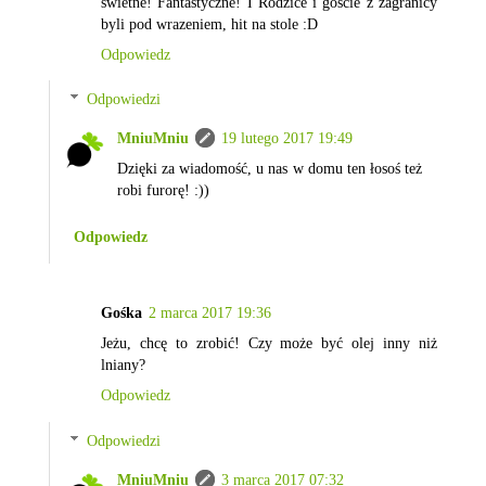
swietne! Fantastyczne! I Rodzice i goscie z zagranicy
byli pod wrazeniem, hit na stole :D
Odpowiedz
Odpowiedzi
MniuMniu
19 lutego 2017 19:49
Dzięki za wiadomość, u nas w domu ten łosoś też
robi furorę! :))
Odpowiedz
Gośka
2 marca 2017 19:36
Jeżu, chcę to zrobić! Czy może być olej inny niż
lniany?
Odpowiedz
Odpowiedzi
MniuMniu
3 marca 2017 07:32