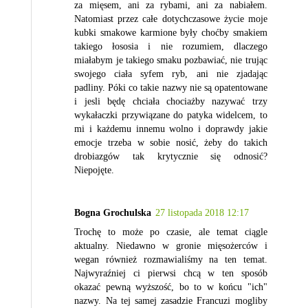
za mięsem, ani za rybami, ani za nabiałem.
Natomiast przez całe dotychczasowe życie moje
kubki smakowe karmione były choćby smakiem
takiego łososia i nie rozumiem, dlaczego
miałabym je takiego smaku pozbawiać, nie trując
swojego ciała syfem ryb, ani nie zjadając
padliny. Póki co takie nazwy nie są opatentowane
i jesli będę chciała chociażby nazywać trzy
wykałaczki przywiązane do patyka widelcem, to
mi i każdemu innemu wolno i doprawdy jakie
emocje trzeba w sobie nosić, żeby do takich
drobiazgów tak krytycznie się odnosić?
Niepojęte.
Bogna Grochulska
27 listopada 2018 12:17
Trochę to może po czasie, ale temat ciągle
aktualny. Niedawno w gronie mięsożerców i
wegan również rozmawialiśmy na ten temat.
Najwyraźniej ci pierwsi chcą w ten sposób
okazać pewną wyższość, bo to w końcu "ich"
nazwy. Na tej samej zasadzie Francuzi mogliby