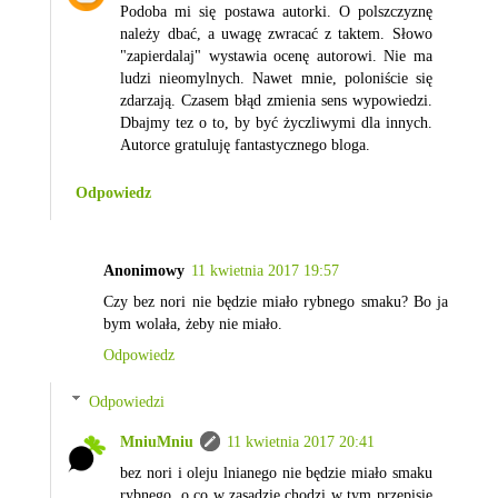
Podoba mi się postawa autorki. O polszczyznę
należy dbać, a uwagę zwracać z taktem. Słowo
"zapierdalaj" wystawia ocenę autorowi. Nie ma
ludzi nieomylnych. Nawet mnie, poloniście się
zdarzają. Czasem błąd zmienia sens wypowiedzi.
Dbajmy tez o to, by być życzliwymi dla innych.
Autorce gratuluję fantastycznego bloga.
Odpowiedz
Anonimowy
11 kwietnia 2017 19:57
Czy bez nori nie będzie miało rybnego smaku? Bo ja
bym wolała, żeby nie miało.
Odpowiedz
Odpowiedzi
MniuMniu
11 kwietnia 2017 20:41
bez nori i oleju lnianego nie będzie miało smaku
rybnego, o co w zasadzie chodzi w tym przepisie