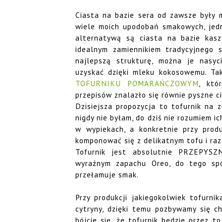
Ciasta na bazie sera od zawsze były m
wiele moich upodobań smakowych, jed
alternatywą są ciasta na bazie kaszy
idealnym zamiennikiem tradycyjnego 
najlepszą strukturę, można je nasy
uzyskać dzięki mleku kokosowemu. Tak
TOFURNIKU POMARAŃCZOWYM
, któ
przepisów znalazło się równie pyszne ci
Dzisiejsza propozycja to tofurnik na 
nigdy nie byłam, do dziś nie rozumiem i
w wypiekach, a konkretnie przy prod
komponować się z delikatnym tofu i raz
Tofurnik jest absolutnie PRZEPYSZ
wyraźnym zapachu Oreo, do tego spó
przełamuje smak.
Przy produkcji jakiegokolwiek tofurni
cytryny, dzięki temu pozbywamy się ch
bójcie się, że tofurnik będzie przez 