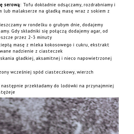
sę serową
: Tofu dokładnie odsączamy, rozdrabniamy i
m lub malakserze na gładką masę wraz z sokiem z
eszczamy w rondelku o grubym dnie, dodajemy
zamy. Gdy składniki się połączą dodajemy agar, od
szcze przez 2-3 minuty
iepłą masę z mleka kokosowego i cukru, ekstrakt
wane nadzienie z ciasteczek
skania gładkiej, aksamitnej i nieco napowietrzonej
ny wcześniej spód ciasteczkowy, wierzch
 następnie przekładamy do lodówki na przynajmniej
stężeje