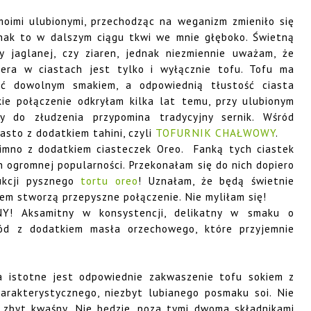
oimi ulubionymi, przechodząc na weganizm zmieniło się
nak to w dalszym ciągu tkwi we mnie głęboko. Świetną
 jaglanej, czy ziaren, jednak niezmiennie uważam, że
sera w ciastach jest tylko i wyłącznie tofu. Tofu ma
cić dowolnym smakiem, a odpowiednią tłustość ciasta
ie połączenie odkryłam kilka lat temu, przy ulubionym
ry do złudzenia przypomina tradycyjny sernik. Wśród
asto z dodatkiem tahini, czyli
TOFURNIK CHAŁWOWY
.
zimno z dodatkiem ciasteczek Oreo. Fanką tych ciastek
ch ogromnej popularności. Przekonałam się do nich dopiero
ukcji pysznego
tortu oreo
! Uznałam, że będą świetnie
em stworzą przepyszne połączenie. Nie myliłam się!
NY! Aksamitny w konsystencji, delikatny w smaku o
d z dodatkiem masła orzechowego, które przyjemnie
ka istotne jest odpowiednie zakwaszenie tofu sokiem z
arakterystycznego, niezbyt lubianego posmaku soi. Nie
to zbyt kwaśny. Nie będzie, poza tymi dwoma składnikami