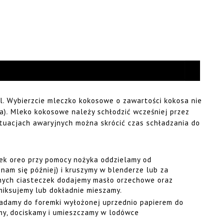
. Wybierzcie mleczko kokosowe o zawartości kokosa nie
na). Mleko kokosowe należy schłodzić wcześniej przez
ytuacjach awaryjnych można skrócić czas schładzania do
zek oreo przy pomocy nożyka oddzielamy od
 nam się później) i kruszymy w blenderze lub za
nych ciasteczek dodajemy masło orzechowe oraz
 miksujemy lub dokładnie mieszamy.
adamy do foremki wyłożonej uprzednio papierem do
my, dociskamy i umieszczamy w lodówce