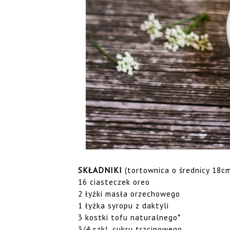
SKŁADNIKI
(tortownica o średnicy 18cm
16 ciasteczek oreo
2 łyżki masła orzechowego
1 łyżka syropu z daktyli
3 kostki tofu naturalnego*
3/4 szkl. cukru trzcinowego