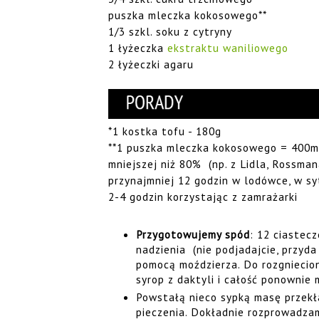
puszka mleczka kokosowego**
1/3 szkl. soku z cytryny
1 łyżeczka
ekstraktu waniliowego
2 łyżeczki agaru
*1 kostka tofu - 180g
**1 puszka mleczka kokosowego = 400ml
mniejszej niż 80% (np. z Lidla, Rossma
przynajmniej 12 godzin w lodówce, w s
2-4 godzin korzystając z zamrażarki
Przygotowujemy spód
: 12 ciastec
nadzienia (nie podjadajcie, przyda
pomocą moździerza. Do rozgniecio
syrop z daktyli i całość ponownie
Powstałą nieco sypką masę przekł
pieczenia. Dokładnie rozprowadza