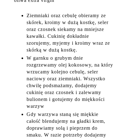
oliwa extra virgin
Ziemniaki oraz cebulę obieramy ze
skórek, kroimy w dużą kostkę, seler
oraz czosnek siekamy na mniejsze
kawałki. Cukinię dokładnie
szorujemy, myjemy i kroimy wraz ze
skórką w dużą kostkę.
W garnku o grubym dnie
rozgrzewamy olej kokosowy, na który
wrzucamy kolejno cebulę, seler
naciowy oraz ziemniaki. Wszystko
chwilę podsmażamy, dodajemy
cukinię oraz czosnek i zalewamy
bulionem i gotujemy do miękkości
warzyw
Gdy warzywa staną się miękkie
całość blendujemy na gładki krem,
doprawiamy solą i pieprzem do
smaku. W razie potrzeby dodajemy