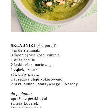
SKŁADNIKI
(4-6 porcji)
:
4 małe ziemniaki
3 średniej wielkości cukinie
1 duża cebula
2 laski selera naciowego
1 ząbek czosnku
sól, biały pieprz
1 łyżeczka oleju kokosowego
2 szkl. bulionu warzywnego lub wody
do podania:
uprażone pestki dyni
świeży koperek