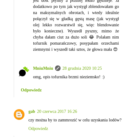
jest dość płynny a później lekko gęstnieje. Ja
dodatkowo po tym jak wystygł zblendowałam go
na maksymalnych obrotach, i wtedy idealnie
połączył się w gładką gęstą masę (jak wystygł
olej lekko rozwarstwił się, więc blendowanie
było konieczne). Wyszedł pyszny, mimo że
chyba dałam ciut za dużo soli 😂 Polałam nim
tofurnik pomarańczowy, posypałam orzechami
ziemnymi i wyszedł taki sztos, że głowa mała 😍
MniuMniu
28 grudnia 2020 10:25
omg, opis tofurnika brzmi nieziemsko! :)
Odpowiedz
gab
20 czerwca 2017 16:26
czy można by to zammrozić w celu uzyskania lodów?
Odpowiedz