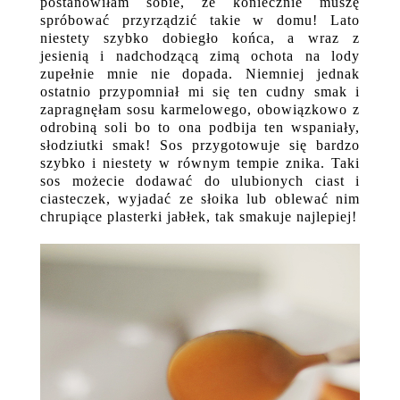
postanowiłam sobie, że koniecznie muszę
spróbować przyrządzić takie w domu! Lato
niestety szybko dobiegło końca, a wraz z
jesienią i nadchodzącą zimą ochota na lody
zupełnie mnie nie dopada. Niemniej jednak
ostatnio przypomniał mi się ten cudny smak i
zapragnęłam sosu karmelowego, obowiązkowo z
odrobiną soli bo to ona podbija ten wspaniały,
słodziutki smak! Sos przygotowuje się bardzo
szybko i niestety w równym tempie znika. Taki
sos możecie dodawać do ulubionych ciast i
ciasteczek, wyjadać ze słoika lub oblewać nim
chrupiące plasterki jabłek, tak smakuje najlepiej!