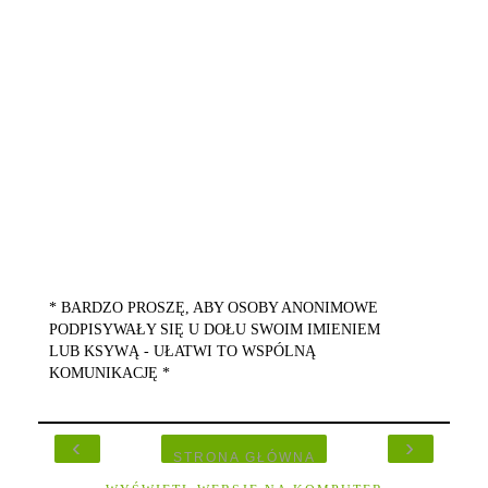
* BARDZO PROSZĘ, ABY OSOBY ANONIMOWE
PODPISYWAŁY SIĘ U DOŁU SWOIM IMIENIEM
LUB KSYWĄ - UŁATWI TO WSPÓLNĄ
KOMUNIKACJĘ *
‹
›
STRONA GŁÓWNA