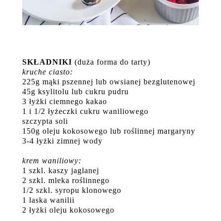
SKŁADNIKI
(duża forma do tarty)
kruche ciasto:
225g mąki pszennej lub owsianej bezglutenowej
45g ksylitolu lub cukru pudru
3 łyżki ciemnego kakao
1 i 1/2 łyżeczki cukru waniliowego
szczypta soli
150g oleju kokosowego lub roślinnej margaryny
3-4 łyżki zimnej wody
krem waniliowy:
1 szkl. kaszy jaglanej
2 szkl. mleka roślinnego
1/2 szkl. syropu klonowego
1 laska wanilii
2 łyżki oleju kokosowego