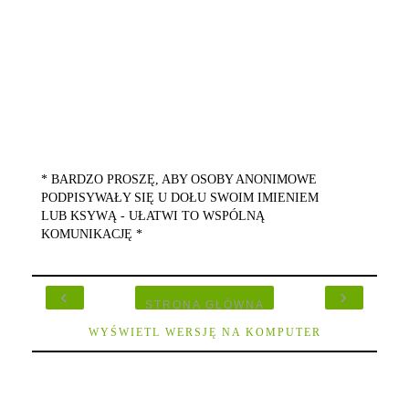
* BARDZO PROSZĘ, ABY OSOBY ANONIMOWE
PODPISYWAŁY SIĘ U DOŁU SWOIM IMIENIEM
LUB KSYWĄ - UŁATWI TO WSPÓLNĄ
KOMUNIKACJĘ *
‹
›
STRONA GŁÓWNA
WYŚWIETL WERSJĘ NA KOMPUTER