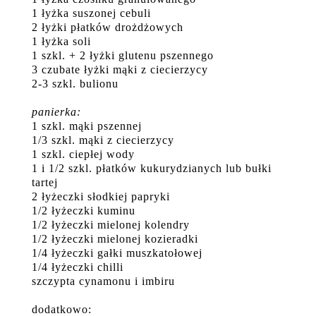
1 łyżka suszonej cebuli
2 łyżki płatków drożdżowych
1 łyżka soli
1 szkl. + 2 łyżki glutenu pszennego
3 czubate łyżki mąki z ciecierzycy
2-3 szkl. bulionu
panierka:
1 szkl. mąki pszennej
1/3 szkl. mąki z ciecierzycy
1 szkl. ciepłej wody
1 i 1/2 szkl. płatków kukurydzianych lub bułki
tartej
2 łyżeczki słodkiej papryki
1/2 łyżeczki kuminu
1/2 łyżeczki mielonej kolendry
1/2 łyżeczki mielonej kozieradki
1/4 łyżeczki gałki muszkatołowej
1/4 łyżeczki chilli
szczypta cynamonu i imbiru
dodatkowo: