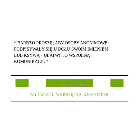
* BARDZO PROSZĘ, ABY OSOBY ANONIMOWE
PODPISYWAŁY SIĘ U DOŁU SWOIM IMIENIEM
LUB KSYWĄ - UŁATWI TO WSPÓLNĄ
KOMUNIKACJĘ *
‹
›
STRONA GŁÓWNA
WYŚWIETL WERSJĘ NA KOMPUTER