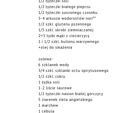
1/2 łyżeczki soli
1/2 łyżeczki białego pieprzu
1/2 łyżeczki suszonego czosnku
3-4 arkusze wodorostów nori**
1/2 szkl. glutenu pszennego
1/3 szkl. skrobi ziemniaczanej
2=3 łyżki mąki z ciecierzycy
1 i 1/2 szkl. bulionu warzywnego
+olej do smażenia
zalewa:
6 szklanek wody
3/4 szkl. szklanki octu spirytusowego
1/2 szkl. cukru
1 łyżka soli
1-2 liście laurowe
1/2 łyżeczki nasion białej gorczycy
5 ziarenek ziela angielskiego
1 marchew
1 cebula