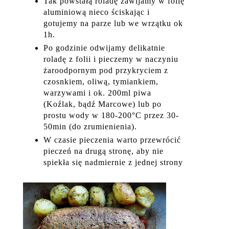
Tak powstałą roladę zawijamy w folię
aluminiową nieco ściskając i
gotujemy na parze lub we wrzątku ok
1h.
Po godzinie odwijamy delikatnie
roladę z folii i pieczemy w naczyniu
żaroodpornym pod przykryciem z
czosnkiem, oliwą, tymiankiem,
warzywami i ok. 200ml piwa
(Koźlak, bądź Marcowe) lub po
prostu wody w 180-200°C przez 30-
50min (do zrumienienia).
W czasie pieczenia warto przewrócić
pieczeń na drugą stronę, aby nie
spiekła się nadmiernie z jednej strony