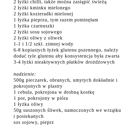
2 łyżki chilli, także można zastąpić świeżą
2 łyżki kminku mielonego
2 łyżki kozieradki mielonej
1 łyżka pieprzu, tym razem pominęłam
1 łyżka czarnuszki
2 łyżki sosu sojowego
2 łyżki oliwy z oliwek
1-1 i 1/2 szkl. zimnej wody
6-8 kopiastych łyżek glutenu pszennego, należy
dodać tyle glutenu aby konsystencja była zwarta
3-4 łyżki nieaktywnych płatków drożdżowych
nadzienie:
500g pieczarek, obranych, umytych dokładnie i
pokrojonych w plastry
1 cebula, pokrojona w drobną kostkę
1 por, pokrojony w pióra
1 łyżka oliwy
50g suszonych śliwek, namoczonych we wrzątku
i posiekanych
sos sojowy, pieprz