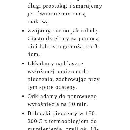
długi prostokąt i smarujemy
je równomiernie masą
makową
Zwijamy ciasno jak roladę.
Ciasto dzielimy za pomocą
nici lub ostrego noża, co 3-
4cm.
Układamy na blaszce
wyłożonej papierem do
pieczenia, zachowując przy
tym spore odstępy.
Odkładamy do ponownego
wyrośnięcia na 30 min.
Bułeczki pieczemy w 180-
200
C z termoobiegiem do
°
zrumienienia, czyli ok. 10-