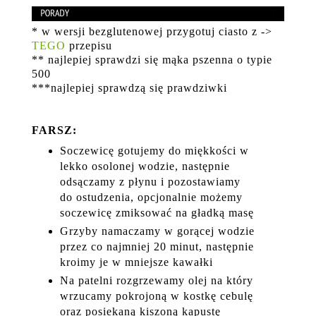
* w wersji bezglutenowej przygotuj ciasto z ->
TEGO
przepisu
** najlepiej sprawdzi się mąka pszenna o typie
500
***najlepiej sprawdzą się prawdziwki
FARSZ:
Soczewicę gotujemy do miękkości w
lekko osolonej wodzie, następnie
odsączamy z płynu i pozostawiamy
do ostudzenia, opcjonalnie możemy
soczewicę zmiksować na gładką masę
Grzyby namaczamy w gorącej wodzie
przez co najmniej 20 minut, następnie
kroimy je w mniejsze kawałki
Na patelni rozgrzewamy olej na który
wrzucamy pokrojoną w kostkę cebulę
oraz posiekaną kiszoną kapustę