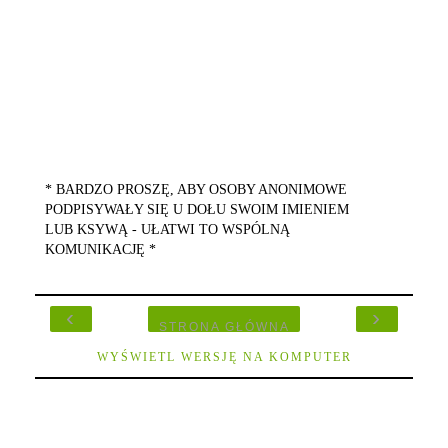
* BARDZO PROSZĘ, ABY OSOBY ANONIMOWE
PODPISYWAŁY SIĘ U DOŁU SWOIM IMIENIEM
LUB KSYWĄ - UŁATWI TO WSPÓLNĄ
KOMUNIKACJĘ *
‹
›
STRONA GŁÓWNA
WYŚWIETL WERSJĘ NA KOMPUTER