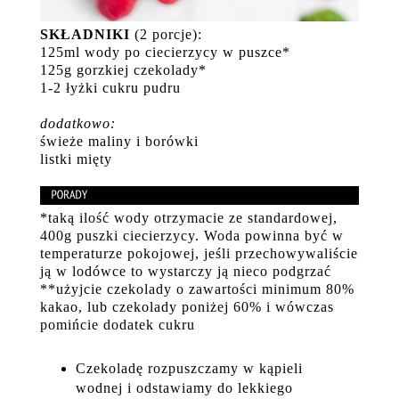
SKŁADNIKI
(2 porcje):
125ml wody po ciecierzycy w puszce*
125g gorzkiej czekolady*
1-2 łyżki cukru pudru
dodatkowo:
świeże maliny i borówki
listki mięty
*taką ilość wody otrzymacie ze standardowej,
400g puszki ciecierzycy. Woda powinna być w
temperaturze pokojowej, jeśli przechowywaliście
ją w lodówce to wystarczy ją nieco podgrzać
**użyjcie czekolady o zawartości minimum 80%
kakao, lub czekolady poniżej 60% i wówczas
pomińcie dodatek cukru
Czekoladę rozpuszczamy w kąpieli
wodnej i odstawiamy do lekkiego