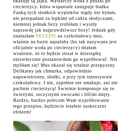
okazuję są jajka. Wystarczy woda z puszki po
ciecierzycy, która wspaniale zastępuje białka.
Fanką tych słodkich wypieków nigdy nie byłam,
nie przepadam za lepkimi od cukru słodyczami,
niemniej jednak bezy zrobiłam i wyszły
naprawdę jak najprawdziwsze bezy! Jednak gdy
znalazłam
PRZEPIS
na czekoladowy mus,
właśnie na bazie aquafaby (bo tak nazywana jest
oficjalnie woda po ciecierzycy) miałam
wrażenie, że to będzie strzał w dziesiątkę
niezwłocznie postanowiłam go wypróbować. Nie
myliłam się! Mus okazał się totalnie przepyszny.
Delikatny jak chmurka, odpowiednio
napowietrzony, słodki, a przy tym intensywnie
czekoladowy. I nie, zupełnie nie smakuje, ani nie
pachnie ciecierzycą! Świetnie komponuje się ze
świeżymi, soczystymi owocami i liśćmi mięty.
Bardzo, bardzo polecam Wam wypróbowanie
tego przepisu, będziecie totalnie zaskoczeni
efektem!