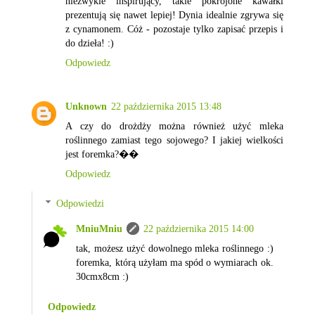
niezwykle inspirujący, takie pokrojone kawałki
prezentują się nawet lepiej! Dynia idealnie zgrywa się
z cynamonem. Cóż - pozostaje tylko zapisać przepis i
do dzieła! :)
Odpowiedz
Unknown
22 października 2015 13:48
A czy do drożdży można również użyć mleka
roślinnego zamiast tego sojowego? I jakiej wielkości
jest foremka?��
Odpowiedz
Odpowiedzi
MniuMniu
22 października 2015 14:00
tak, możesz użyć dowolnego mleka roślinnego :)
foremka, którą użyłam ma spód o wymiarach ok.
30cmx8cm :)
Odpowiedz