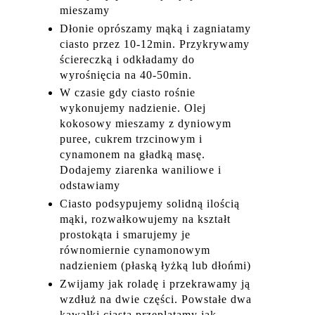
mieszamy
Dłonie oprószamy mąką i zagniatamy
ciasto przez 10-12min. Przykrywamy
ściereczką i odkładamy do
wyrośnięcia na 40-50min.
W czasie gdy ciasto rośnie
wykonujemy nadzienie. Olej
kokosowy mieszamy z dyniowym
puree, cukrem trzcinowym i
cynamonem na gładką masę.
Dodajemy ziarenka waniliowe i
odstawiamy
Ciasto podsypujemy solidną ilością
mąki, rozwałkowujemy na kształt
prostokąta i smarujemy je
równomiernie cynamonowym
nadzieniem (płaską łyżką lub dłońmi)
Zwijamy jak roladę i przekrawamy ją
wzdłuż na dwie części. Powstałe dwa
kawałki ciasta przeplatamy jak