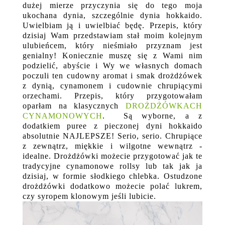
dużej mierze przyczynia się do tego moja
ukochana dynia, szczególnie dynia hokkaido.
Uwielbiam ją i uwielbiać będę. Przepis, który
dzisiaj Wam przedstawiam stał moim kolejnym
ulubieńcem, który nieśmiało przyznam jest
genialny! Koniecznie muszę się z Wami nim
podzielić, abyście i Wy we własnych domach
poczuli ten cudowny aromat i smak drożdżówek
z dynią, cynamonem i cudownie chrupiącymi
orzechami. Przepis, który przygotowałam
oparłam na klasycznych
DROŻDŻÓWKACH
CYNAMONOWYCH
. Są wyborne, a z
dodatkiem puree z pieczonej dyni hokkaido
absolutnie NAJLEPSZE! Serio, serio. Chrupiące
z zewnątrz, miękkie i wilgotne wewnątrz -
idealne. Drożdżówki możecie przygotować jak te
tradycyjne cynamonowe rollsy lub tak jak ja
dzisiaj, w formie słodkiego chlebka. Ostudzone
drożdżówki dodatkowo możecie polać lukrem,
czy syropem klonowym jeśli lubicie.