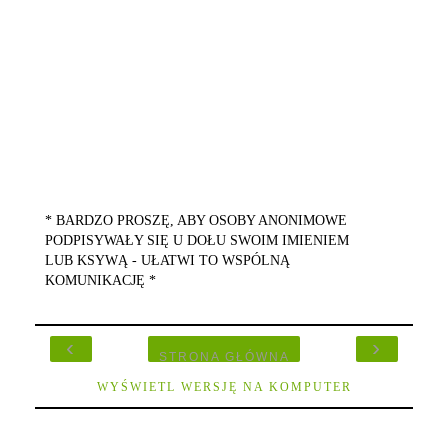
* BARDZO PROSZĘ, ABY OSOBY ANONIMOWE
PODPISYWAŁY SIĘ U DOŁU SWOIM IMIENIEM
LUB KSYWĄ - UŁATWI TO WSPÓLNĄ
KOMUNIKACJĘ *
‹
›
STRONA GŁÓWNA
WYŚWIETL WERSJĘ NA KOMPUTER