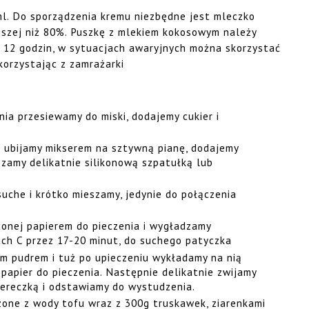
l. Do sporządzenia kremu niezbędne jest mleczko
jszej niż 80%. Puszkę z mlekiem kokosowym należy
z 12 godzin, w sytuacjach awaryjnych można skorzystać
korzystając z zamrażarki
ia przesiewamy do miski, dodajemy cukier i
ubijamy mikserem na sztywną pianę, dodajemy
szamy delikatnie silikonową szpatułką lub
che i krótko mieszamy, jedynie do połączenia
onej papierem do pieczenia i wygładzamy
ch C przez 17-20 minut, do suchego patyczka
m pudrem i tuż po upieczeniu wykładamy na nią
 papier do pieczenia. Następnie delikatnie zwijamy
iereczką i odstawiamy do wystudzenia.
one z wody tofu wraz z 300g truskawek, ziarenkami