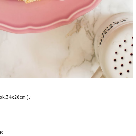
ok.34x26cm )
:
go