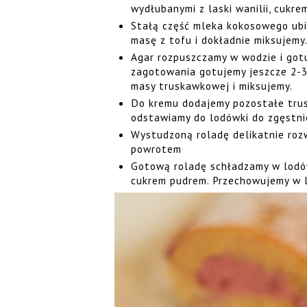
wydłubanymi z laski wanilii, cukr
Stałą część mleka kokosowego ubi
masę z tofu i dokładnie miksujemy
Agar rozpuszczamy w wodzie i got
zagotowania gotujemy jeszcze 2-3
masy truskawkowej i miksujemy.
Do kremu dodajemy pozostałe trus
odstawiamy do lodówki do zgęstnie
Wystudzoną roladę delikatnie roz
powrotem
Gotową roladę schładzamy w lodów
cukrem pudrem. Przechowujemy w 