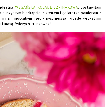
 idealną
WEGAŃSKĄ ROLADĘ SZPINAKOWĄ
, postawiłam
na puszystym biszkopcie, z kremem i galaretką pamiętam z
e inna i mogłabym rzec - pyszniejsza! Przede wszystkim
tu i masą świeżych truskawek!