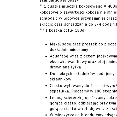
standardowej puszki
** 1 puszka mleczka kokosowego = 400m
kokosowe o zawartości kokosa nie mnie
schłodzić w lodówce przynajmniej prze
skrócić czas schładzania do 2-4 godzin 
*** 1 kostka tofu- 180g
Mąkę, sodę oraz proszek do pieczen
dokładnie mieszamy
Aquafabę wraz z octem jabłkowym 
ekstrakt waniliowy oraz olej i mie
drewnianą łyżką
Do mokrych składników dodajemy su
składników
Ciasto wylewamy do foremki wyłoż
szpatułką. Pieczemy w 180 stopnia
Lnianą ściereczkę oprószamy cukre
gorące ciasto, odklejając przy tym
gorące ciasto w roladę wraz ze śc
W międzyczasie blendujemy odsącz