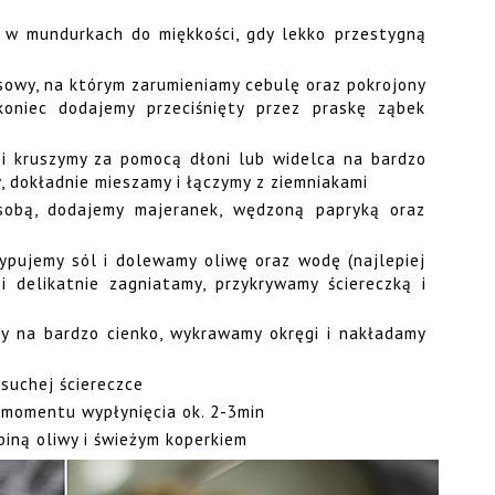
 w mundurkach do miękkości, gdy lekko przestygną
sowy, na którym zarumieniamy cebulę oraz pokrojony
niec dodajemy przeciśnięty przez praskę ząbek
i kruszymy za pomocą dłoni lub widelca na bardzo
, dokładnie mieszamy i łączymy z ziemniakami
 sobą, dodajemy majeranek, wędzoną papryką oraz
ypujemy sól i dolewamy oliwę oraz wodę (najlepiej
i delikatnie zagniatamy, przykrywamy ściereczką i
y na bardzo cienko, wykrawamy okręgi i nakładamy
 suchej ściereczce
momentu wypłynięcia ok. 2-3min
biną oliwy i świeżym koperkiem