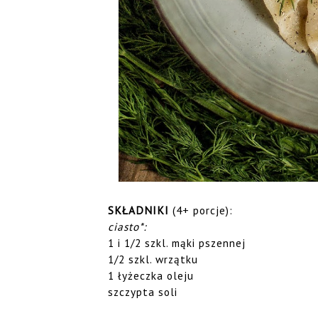
SKŁADNIKI
(4+ porcje):
ciasto*:
1 i 1/2 szkl. mąki pszennej
1/2 szkl. wrzątku
1 łyżeczka oleju
szczypta soli