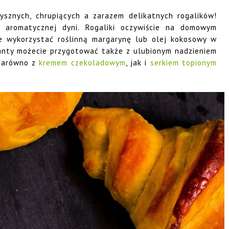
sznych, chrupiących a zarazem delikatnych rogalików!
a aromatycznej dyni. Rogaliki oczywiście na domowym
e wykorzystać roślinną margarynę lub olej kokosowy w
santy możecie przygotować także z ulubionym nadzieniem
zarówno z
kremem czekoladowym
, jak i
serkiem topionym