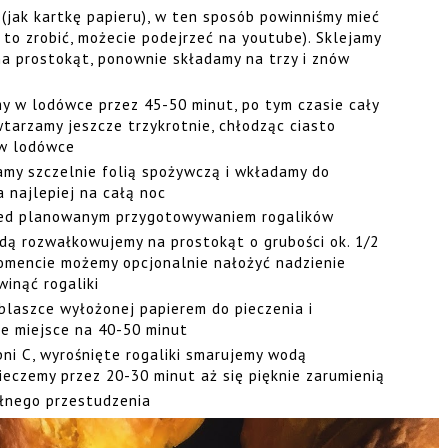
 (jak kartkę papieru), w ten sposób powinniśmy mieć
 to zrobić, możecie podejrzeć na youtube). Sklejamy
na prostokąt, ponownie składamy na trzy i znów
my w lodówce przez 45-50 minut, po tym czasie cały
tarzamy jeszcze trzykrotnie, chłodząc ciasto
 w lodówce
amy szczelnie folią spożywczą i wkładamy do
a najlepiej na całą noc
zed planowanym przygotowywaniem rogalików
żdą rozwałkowujemy na prostokąt o grubości ok. 1/2
momencie możemy opcjonalnie nałożyć nadzienie
winąć rogaliki
blaszce wyłożonej papierem do pieczenia i
łe miejsce na 40-50 minut
ni C, wyrośnięte rogaliki smarujemy wodą
eczemy przez 20-30 minut aż się pięknie zarumienią
ełnego przestudzenia