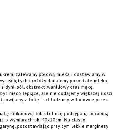
cukrem, zalewamy połową mleka i odstawiamy w
 wyrośniętych drożdży dodajemy pozostałe mleko,
z dyni, sól, ekstrakt waniliowy oraz mąkę.
yć nieco lepiące, ale nie dodajemy większej ilości
ąt, owijamy z folię i schładzamy w lodówce przez
atę silikonową lub stolnicę podsypaną odrobiną
ąt o wymiarach ok. 40x20cm. Na ciasto
arynę, pozostawiając przy tym lekkie marginesy