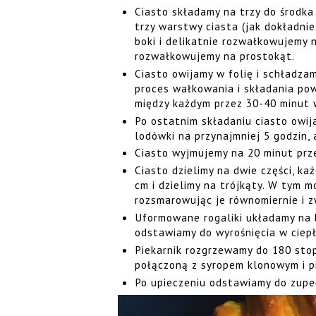
Ciasto składamy na trzy do środka
trzy warstwy ciasta (jak dokładnie
boki i delikatnie rozwałkowujemy 
rozwałkowujemy na prostokąt.
Ciasto owijamy w folię i schładza
proces wałkowania i składania pow
między każdym przez 30-40 minut
Po ostatnim składaniu ciasto owij
lodówki na przynajmniej 5 godzin, 
Ciasto wyjmujemy na 20 minut pr
Ciasto dzielimy na dwie części, ka
cm i dzielimy na trójkąty. W tym 
rozsmarowując je równomiernie i z
Uformowane rogaliki układamy na 
odstawiamy do wyrośnięcia w ciep
Piekarnik rozgrzewamy do 180 stop
połączoną z syropem klonowym i pi
Po upieczeniu odstawiamy do zup