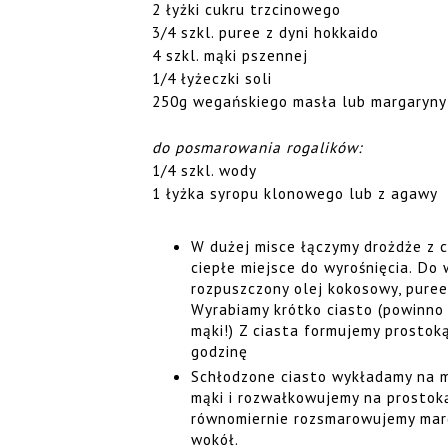
2 łyżki cukru trzcinowego
3/4 szkl. puree z dyni hokkaido
4 szkl. mąki pszennej
1/4 łyżeczki soli
250g wegańskiego masła lub margaryny
do posmarowania rogalików:
1/4 szkl. wody
1 łyżka syropu klonowego lub z agawy
W dużej misce łączymy drożdże z 
ciepłe miejsce do wyrośnięcia. Do
rozpuszczony olej kokosowy, puree 
Wyrabiamy krótko ciasto (powinno b
mąki!) Z ciasta formujemy prostok
godzinę
Schłodzone ciasto wykładamy na m
mąki i rozwałkowujemy na prostok
równomiernie rozsmarowujemy marg
wokół.