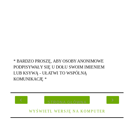
* BARDZO PROSZĘ, ABY OSOBY ANONIMOWE
PODPISYWAŁY SIĘ U DOŁU SWOIM IMIENIEM
LUB KSYWĄ - UŁATWI TO WSPÓLNĄ
KOMUNIKACJĘ *
‹
›
STRONA GŁÓWNA
WYŚWIETL WERSJĘ NA KOMPUTER