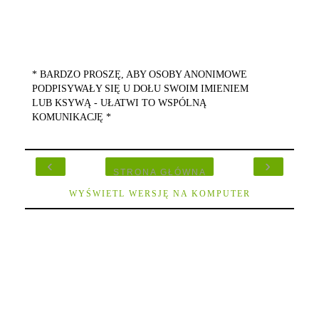
* BARDZO PROSZĘ, ABY OSOBY ANONIMOWE
PODPISYWAŁY SIĘ U DOŁU SWOIM IMIENIEM
LUB KSYWĄ - UŁATWI TO WSPÓLNĄ
KOMUNIKACJĘ *
‹
›
STRONA GŁÓWNA
WYŚWIETL WERSJĘ NA KOMPUTER