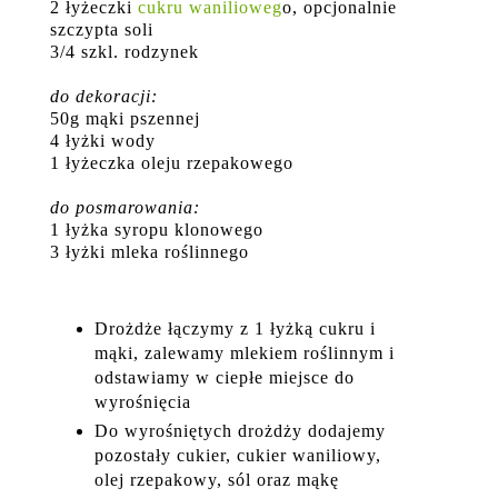
2 łyżeczki
cukru wanilioweg
o, opcjonalnie
szczypta soli
3/4 szkl. rodzynek
do dekoracji:
50g mąki pszennej
4 łyżki wody
1 łyżeczka oleju rzepakowego
do posmarowania:
1 łyżka syropu klonowego
3 łyżki mleka roślinnego
Drożdże łączymy z 1 łyżką cukru i
mąki, zalewamy mlekiem roślinnym i
odstawiamy w ciepłe miejsce do
wyrośnięcia
Do wyrośniętych drożdży dodajemy
pozostały cukier, cukier waniliowy,
olej rzepakowy, sól oraz mąkę