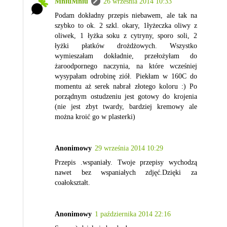
MniuMniu
26 września 2014 10:33
Podam dokładny przepis niebawem, ale tak na
szybko to ok. 2 szkl. okary, 1łyżeczka oliwy z
oliwek, 1 łyżka soku z cytryny, sporo soli, 2
łyżki płatków drożdżowych. Wszystko
wymieszałam dokładnie, przełożyłam do
żaroodpornego naczynia, na które wcześniej
wysypałam odrobinę ziół. Piekłam w 160C do
momentu aż serek nabrał złotego koloru :) Po
porządnym ostudzeniu jest gotowy do krojenia
(nie jest zbyt twardy, bardziej kremowy ale
można kroić go w plasterki)
Anonimowy
29 września 2014 10:29
Przepis .wspaniały. Twoje przepisy wychodzą
nawet bez wspaniałych zdjęć.Dzięki za
coałokształt.
Anonimowy
1 października 2014 22:16