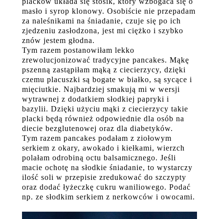
placków układa się stosik, który wzbogaca się o
masło i syrop klonowy. Osobiście nie przepadam
za naleśnikami na śniadanie, czuje się po ich
zjedzeniu zasłodzona, jest mi ciężko i szybko
znów jestem głodna.
Tym razem postanowiłam lekko
zrewolucjonizować tradycyjne pancakes. Mąkę
pszenną zastąpiłam mąką z ciecierzycy, dzięki
czemu placuszki są bogate w białko, są sycące i
mięciutkie. Najbardziej smakują mi w wersji
wytrawnej z dodatkiem słodkiej papryki i
bazylii. Dzięki użyciu mąki z ciecierzycy takie
placki będą również odpowiednie dla osób na
diecie bezglutenowej oraz dla diabetyków.
Tym razem pancakes podałam z ziołowym
serkiem z okary, awokado i kiełkami, wierzch
polałam odrobiną octu balsamicznego. Jeśli
macie ochotę na słodkie śniadanie, to wystarczy
ilość soli w przepisie zredukować do szczypty
oraz dodać łyżeczkę cukru waniliowego. Podać
np. ze słodkim serkiem z nerkowców i owocami.