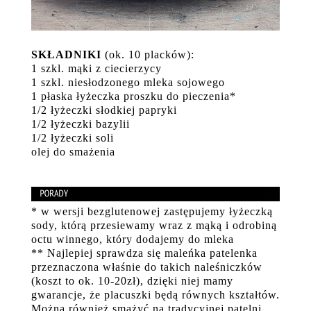
SKŁADNIKI
(ok. 10 placków):
1 szkl. mąki z ciecierzycy
1 szkl. niesłodzonego mleka sojowego
1 płaska łyżeczka proszku do pieczenia*
1/2 łyżeczki słodkiej papryki
1/2 łyżeczki bazylii
1/2 łyżeczki soli
olej do smażenia
* w wersji bezglutenowej zastępujemy łyżeczką
sody, którą przesiewamy wraz z mąką i odrobiną
octu winnego, który dodajemy do mleka
** Najlepiej sprawdza się maleńka patelenka
przeznaczona właśnie do takich naleśniczków
(koszt to ok. 10-20zł), dzięki niej mamy
gwarancje, że placuszki będą równych kształtów.
Można również smażyć na tradycyjnej patelni,