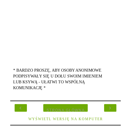
* BARDZO PROSZĘ, ABY OSOBY ANONIMOWE
PODPISYWAŁY SIĘ U DOŁU SWOIM IMIENIEM
LUB KSYWĄ - UŁATWI TO WSPÓLNĄ
KOMUNIKACJĘ *
‹
›
STRONA GŁÓWNA
WYŚWIETL WERSJĘ NA KOMPUTER