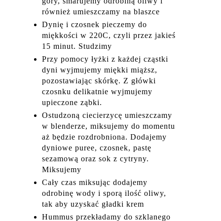
góry, smarujemy odrobiną oliwy i
również umieszczamy na blaszce
Dynię i czosnek pieczemy do
miękkości w 220C, czyli przez jakieś
15 minut. Studzimy
Przy pomocy łyżki z każdej cząstki
dyni wyjmujemy miękki miąższ,
pozostawiając skórkę. Z główki
czosnku delikatnie wyjmujemy
upieczone ząbki.
Ostudzoną ciecierzycę umieszczamy
w blenderze, miksujemy do momentu
aż będzie rozdrobniona. Dodajemy
dyniowe puree, czosnek, pastę
sezamową oraz sok z cytryny.
Miksujemy
Cały czas miksując dodajemy
odrobinę wody i sporą ilość oliwy,
tak aby uzyskać gładki krem
Hummus przekładamy do szklanego