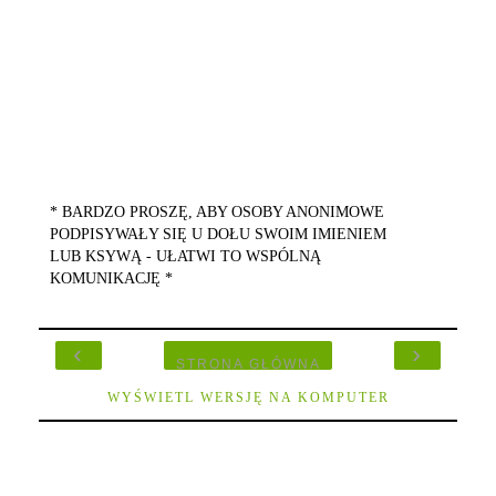
* BARDZO PROSZĘ, ABY OSOBY ANONIMOWE
PODPISYWAŁY SIĘ U DOŁU SWOIM IMIENIEM
LUB KSYWĄ - UŁATWI TO WSPÓLNĄ
KOMUNIKACJĘ *
‹
›
STRONA GŁÓWNA
WYŚWIETL WERSJĘ NA KOMPUTER