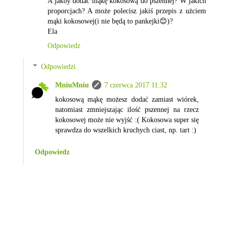
A jakby dodać mąkę kokosową do pszennej? W jakich
proporcjach? A może polecisz jakiś przepis z użciem
mąki kokosowej(i nie będą to pankejki😊)?
Ela
Odpowiedz
Odpowiedzi
MniuMniu
7 czerwca 2017 11:32
kokosową mąkę możesz dodać zamiast wiórek,
natomiast zmniejszając ilość pszennej na rzecz
kokosowej może nie wyjść :( Kokosowa super się
sprawdza do wszelkich kruchych ciast, np. tart :)
Odpowiedz