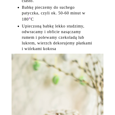
ciasto.
Babkę pieczemy do suchego
patyczka, czyli ok. 50-60 minut w
°
180
C
Upieczoną babkę lekko studzimy,
odwracamy i obficie nasączamy
rumem i polewamy czekoladą lub
lukrem, wierzch dekorujemy płatkami
i wiórkami kokosa