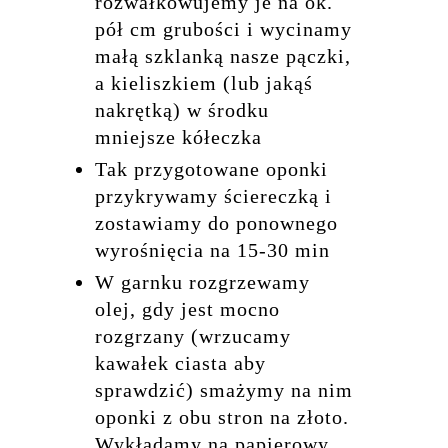
rozwałkowujemy je na ok.
pół cm grubości i wycinamy
małą szklanką nasze pączki,
a kieliszkiem (lub jakąś
nakrętką) w środku
mniejsze kółeczka
Tak przygotowane oponki
przykrywamy ściereczką i
zostawiamy do ponownego
wyrośnięcia na 15-30 min
W garnku rozgrzewamy
olej, gdy jest mocno
rozgrzany (wrzucamy
kawałek ciasta aby
sprawdzić) smażymy na nim
oponki z obu stron na złoto.
Wykładamy na papierowy