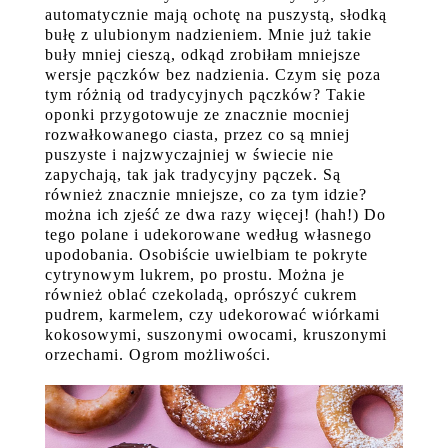
automatycznie mają ochotę na puszystą, słodką
bułę z ulubionym nadzieniem. Mnie już takie
buły mniej cieszą, odkąd zrobiłam mniejsze
wersje pączków bez nadzienia. Czym się poza
tym różnią od tradycyjnych pączków? Takie
oponki przygotowuje ze znacznie mocniej
rozwałkowanego ciasta, przez co są mniej
puszyste i najzwyczajniej w świecie nie
zapychają, tak jak tradycyjny pączek. Są
również znacznie mniejsze, co za tym idzie?
można ich zjeść ze dwa razy więcej! (hah!) Do
tego polane i udekorowane według własnego
upodobania. Osobiście uwielbiam te pokryte
cytrynowym lukrem, po prostu. Można je
również oblać czekoladą, oprószyć cukrem
pudrem, karmelem, czy udekorować wiórkami
kokosowymi, suszonymi owocami, kruszonymi
orzechami. Ogrom możliwości.